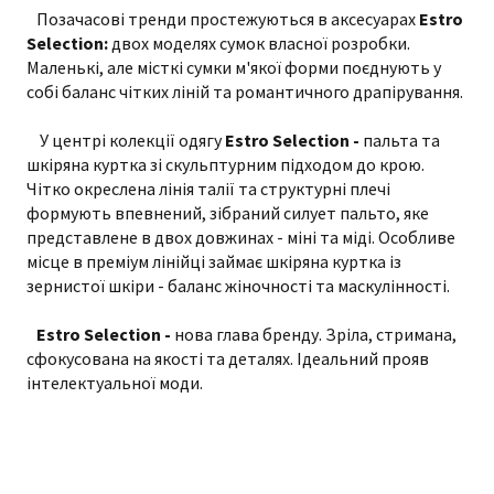
Позачасові тренди простежуються в аксесуарах
Estro
Selection:
двох моделях сумок власної розробки.
Маленькі, але місткі сумки м'якої форми поєднують у
собі баланс чітких ліній та романтичного драпірування.
У центрі колекції одягу
Estro Selection -
пальта та
шкіряна куртка зі скульптурним підходом до крою.
Чітко окреслена лінія талії та структурні плечі
формують впевнений, зібраний силует пальто, яке
представлене в двох довжинах - міні та міді. Особливе
місце в преміум лінійці займає шкіряна куртка із
зернистої шкіри - баланс жіночності та маскулінності.
Estro Selection -
нова глава бренду. Зріла, стримана,
сфокусована на якості та деталях. Ідеальний прояв
інтелектуальної моди.