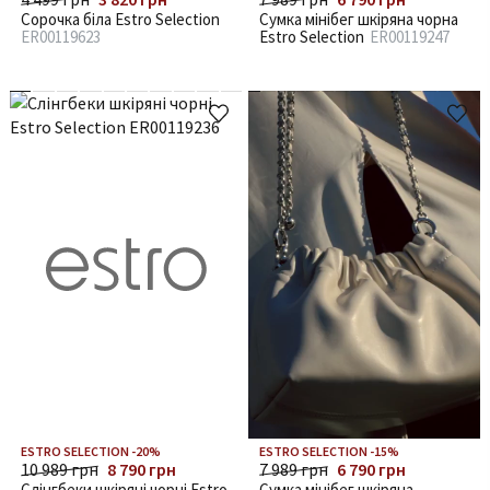
Сорочка біла Estro Selection
Сумка мінібег шкіряна чорна
ER00119623
Estro Selection
ER00119247
ESTRO SELECTION -20%
ESTRO SELECTION -15%
10 989 грн
8 790 грн
7 989 грн
6 790 грн
Слінгбеки шкіряні чорні Estro
Сумка мінібег шкіряна