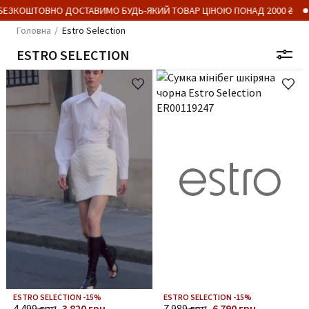
ТОВНО ДОСТАВИМО БУДЬ-ЯКИЙ ТОВАР ЦІНОЮ ПОНАД 2000 ₴
ПРАЦЮ
Головна
Estro Selection
ESTRO SELECTION
ESTRO SELECTION -15%
ESTRO SELECTION -15%
4 499 грн
3 820 грн
7 989 грн
6 790 грн