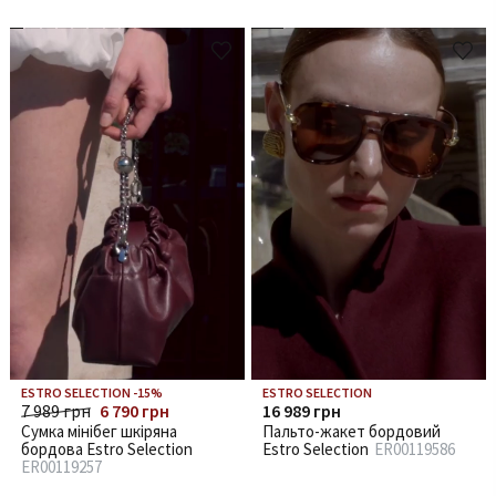
ESTRO SELECTION -15%
ESTRO SELECTION
7 989 грн
6 790 грн
16 989 грн
Сумка мінібег шкіряна
Пальто-жакет бордовий
бордова Estro Selection
Estro Selection
ER00119586
ER00119257