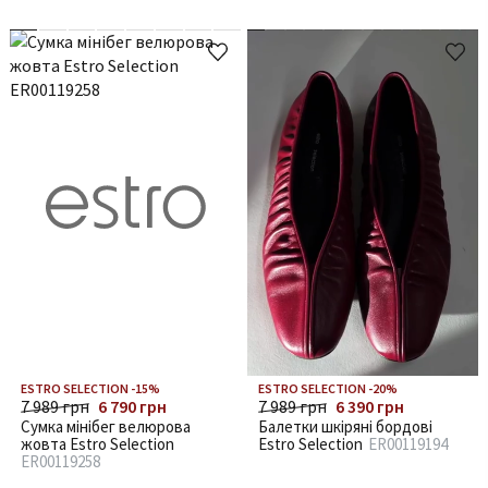
ESTRO SELECTION -15%
ESTRO SELECTION -20%
7 989 грн
6 790 грн
7 989 грн
6 390 грн
Сумка мінібег велюрова
Балетки шкіряні бордові
жовта Estro Selection
Estro Selection
ER00119194
ER00119258