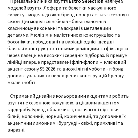
Преміальна лінійка взуття
Estro Selection
налічує 9
моделей взуття. Лофери та балетки маскулінного
силуету - модель до якої бренд повертається з сезону в
сезон. Дві моделі слінгбеків - більш жіночні в
класичному виконанні та яскраві з металевими
деталями. Мюлі з мінімалістичною конструкцією та
босоніжки, побудовані на варіації однієї ідеї: дві
близькі конструкції з тонкими ремінцями та фіксацією
через палець на високих і середніх підборах. В преміум
лінійці вперше представлені фліп-флопи - ключовий
акцент сезону SS 2026 та високі літні чоботи - гібрид
двох актуальних та перевірених конструкцій бренду:
мюлів і чобіт.
Стриманий дизайн з кольоровими акцентами робить
взуття не сезонною покупкою, а цікавим акцентом
гардеробу. Бренд обрав чисті, позачасові відтінки:
білий, молочний, чорний, коричневий, та доповнив їх
акцентним лимонним і бургунді - свіжі, примхливі та
виразні.