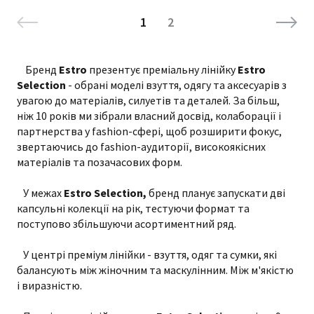
1
2
Бренд
Estro
презентує преміальну лінійку
Estro
Selection
- обрані моделі взуття, одягу та аксесуарів з
увагою до матеріалів, силуетів та деталей. За більш,
ніж 10 років ми зібрали власний досвід, колаборації і
партнерства у fashion-сфері, щоб розширити фокус,
звертаючись до fashion-аудиторії, високоякісних
матеріалів та позачасових форм.
У межах
Estro Selection,
бренд планує запускати дві
капсульні колекції на рік, тестуючи формат та
поступово збільшуючи асортиментний ряд.
У центрі преміум лінійки - взуття, одяг та сумки, які
балансують між жіночним та маскулінним. Між м'якістю
і виразністю.