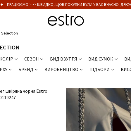
ПРАЦЮЄМО >>> ШВИДКО, ЩОБ ПОКУПКИ БУЛИ У ВАС ВЧАСНО. ДЯКУЄМ
 Selection
LECTION
КОЛІР
СЕЗОН
ВИД ВЗУТТЯ
ВИД СУМОК
ВИ
РХУ
БРЕНД
ВИРОБНИЦТВО
ПІДБОРИ
ВИС