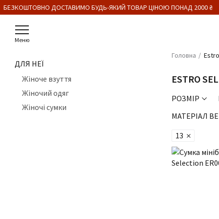
БЕЗКОШТОВНО ДОСТАВИМО БУДЬ-ЯКИЙ ТОВАР ЦІНОЮ ПОНАД 2000 ₴
Меню
Головна
Estro
ДЛЯ НЕЇ
ESTRO SE
Жіноче взуття
Жіночий одяг
РОЗМІР
Жіночі сумки
МАТЕРІАЛ ВЕ
13