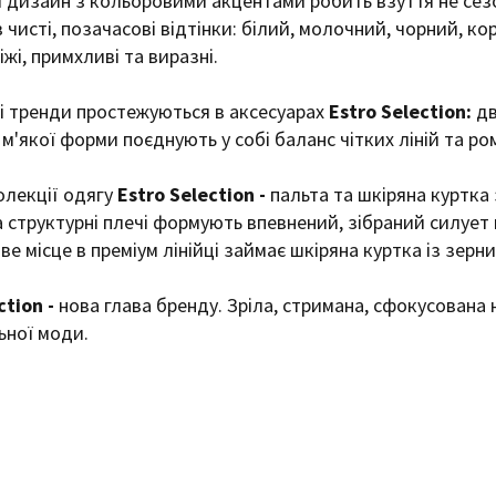
изайн з кольоровими акцентами робить взуття не сезо
 чисті, позачасові відтінки: білий, молочний, чорний, к
віжі, примхливі та виразні.
 тренди простежуються в аксесуарах
Estro Selection:
дв
 м'якої форми поєднують у собі баланс чітких ліній та р
олекції одягу
Estro Selection -
пальта та шкіряна куртка
та структурні плечі формують впевнений, зібраний силует
ве місце в преміум лінійці займає шкіряна куртка із зерни
ction -
нова глава бренду. Зріла, стримана, сфокусована 
ьної моди.