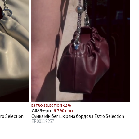
ESTRO SELECTION -15%
7 989 грн
6 790 грн
ro Selection
Сумка мінібег шкіряна бордова Estro Selection
ER00119257