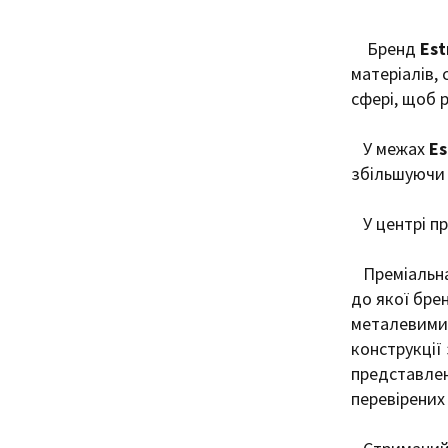
Бренд
Est
матеріалів, 
сфері, щоб 
У межах
Es
збільшуючи
У центрі пре
Преміальна
до якої брен
металевими 
конструкції 
представлен
перевірених 