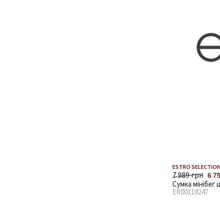
ESTRO SELECTION
7 989 грн
6 7
Сумка мінібег 
ER00119247