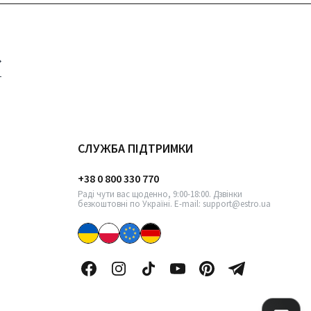
СЛУЖБА ПІДТРИМКИ
+38 0 800 330 770
Раді чути вас щоденно, 9:00-18:00. Дзвінки
безкоштовні по Україні. E-mail: support@estro.ua