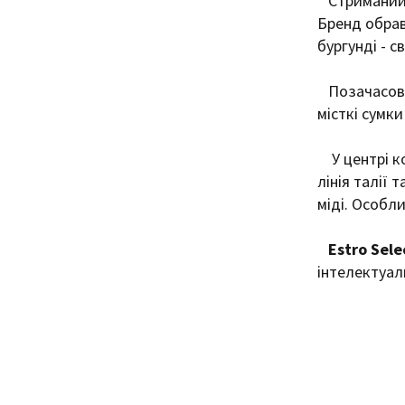
Стриманий д
Бренд обрав
бургунді - с
Позачасові
місткі сумки
У центрі к
лінія талії 
міді. Особли
Estro Sele
інтелектуал