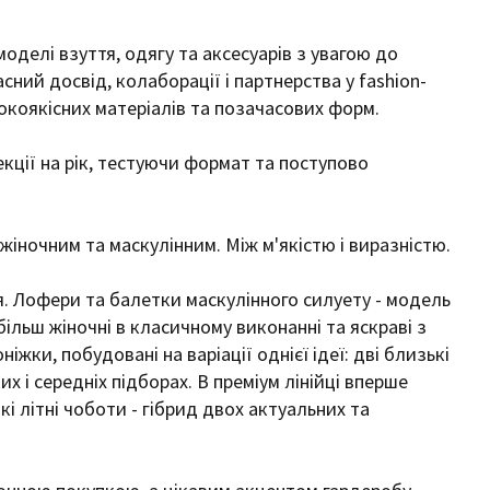
моделі взуття, одягу та аксесуарів з увагою до
асний досвід, колаборації і партнерства у fashion-
окоякісних матеріалів та позачасових форм.
екції на рік, тестуючи формат та поступово
 жіночним та маскулінним. Між м'якістю і виразністю.
я. Лофери та балетки маскулінного силуету - модель
 більш жіночні в класичному виконанні та яскраві з
ки, побудовані на варіації однієї ідеї: дві близькі
х і середніх підборах. В преміум лінійці вперше
 літні чоботи - гібрид двох актуальних та