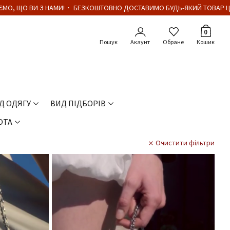
О, ЩО ВИ З НАМИ!・ БЕЗКОШТОВНО ДОСТАВИМО БУДЬ-ЯКИЙ ТОВАР ЦІНО
Кількіст
0
Акаунт
Обране
Кошик
Д ОДЯГУ
ВИД ПІДБОРІВ
ОТА
Очистити фільтри