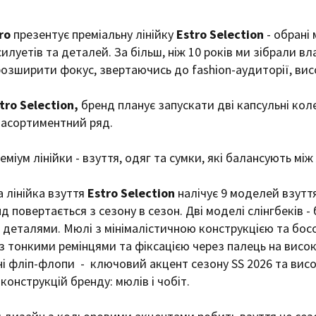
ro
презентує преміальну лінійку
Estro Selection
- обрані 
силуетів та деталей. За більш, ніж 10 років ми зібрали вл
розширити фокус, звертаючись до fashion-аудиторії, вис
tro Selection,
бренд планує запускати дві капсульні кол
 асортиментний ряд.
міум лінійки - взуття, одяг та сумки, які балансують між
 лінійка взуття
Estro Selection
налічує 9 моделей взутт
д повертається з сезону в сезон. Дві моделі слінгбеків -
деталями. Мюлі з мінімалістичною конструкцією та босоніж
з тонкими ремінцями та фіксацією через палець на високи
і фліп-флопи - ключовий акцент сезону SS 2026 та високі
конструкцій бренду: мюлів і чобіт.