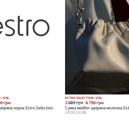
 -15%
ESTRO SELECTION -15%
90 грн
7 989 грн
6 790 грн
шкіряна чорна Estro Selection
Сумка мінібег шкіряна молочна Est
ER00119246