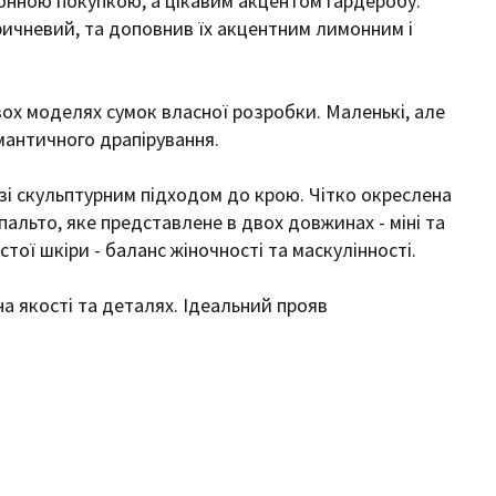
нною покупкою, а цікавим акцентом гардеробу.
оричневий, та доповнив їх акцентним лимонним і
ох моделях сумок власної розробки. Маленькі, але
омантичного драпірування.
 зі скульптурним підходом до крою. Чітко окреслена
 пальто, яке представлене в двох довжинах - міні та
стої шкіри - баланс жіночності та маскулінності.
на якості та деталях. Ідеальний прояв