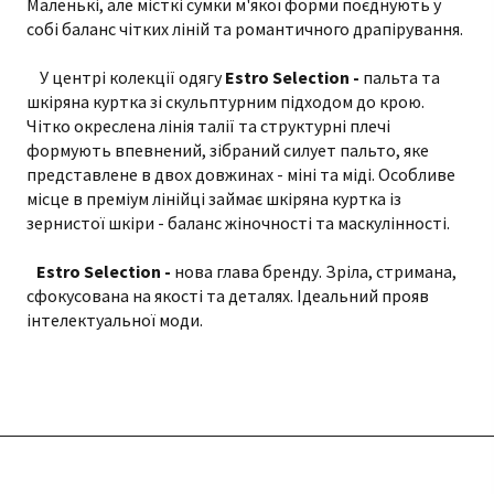
Маленькі, але місткі сумки м'якої форми поєднують у
собі баланс чітких ліній та романтичного драпірування.
У центрі колекції одягу
Estro Selection -
пальта та
шкіряна куртка зі скульптурним підходом до крою.
Чітко окреслена лінія талії та структурні плечі
формують впевнений, зібраний силует пальто, яке
представлене в двох довжинах - міні та міді. Особливе
місце в преміум лінійці займає шкіряна куртка із
зернистої шкіри - баланс жіночності та маскулінності.
Estro Selection -
нова глава бренду. Зріла, стримана,
сфокусована на якості та деталях. Ідеальний прояв
інтелектуальної моди.