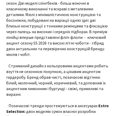
сезон. Дві моделі слінгбеків - більш жіночні в
класичному виконанні та яскраві з металевими
деталями. Мюлі з мінімалістичною конструкцією та
босоніжки, побудовані на варіації однієї ідеї: дві
близькі конструкції з тонкими ремінцями та фіксацією
через палець на високих і середніх підборах. В преміум
лінійці вперше представлені фліп-флопи - ключовий
акцент сезону SS 2026 та високі літні чоботи - гібрид
двох актуальних та перевірених конструкцій бренду:
мюлів і чобіт.
Стриманий дизайн з кольоровими акцентами робить
взуття не сезонною покупкою, а цікавим акцентом
гардеробу. Бренд обрав чисті, позачасові відтінки:
білий, молочний, чорний, коричневий, та доповнив їх
акцентним лимонним і бургунді - свіжі, примхливі та
виразні.
Позачасові тренди простежуються в аксесуарах
Estro
Selection:
двох моделях сумок власної розробки.