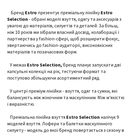
Бренд
Estro
презентує преміальну лінійку
Estro
Selection
- обрані моделі взуття, одягу та аксесуарів з
увагою до матеріалів, силуетів та деталей. За більш,
ніж 10 років ми зібрали власний досвід, колаборації і
партнерства у fashion-сфері, щоб розширити фокус,
звертаючись до fashion-аудиторії, високоякісних
матеріалів та позачасових форм.
У межах
Estro Selection,
бренд планує запускати дві
капсульні колекції на рік, тестуючи формат та
поступово збільшуючи асортиментний ряд.
У центрі преміум лінійки - взуття, одяг та сумки, які
балансують між жіночним та маскулінним. Між м'якістю
і виразністю.
Преміальна лінійка взуття
Estro Selection
налічує 9
моделей взуття. Лофери та балетки маскулінного
силуету - модель до якої бренд повертається з сезону в