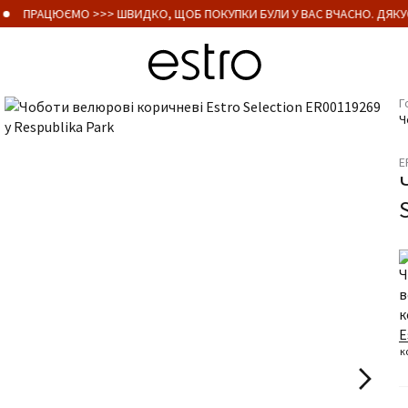
ПРАЦЮЄМО >>> ШВИДКО, ЩОБ ПОКУПКИ БУЛИ У ВАС ВЧАСНО. ДЯКУЄ
Г
Ч
E
к