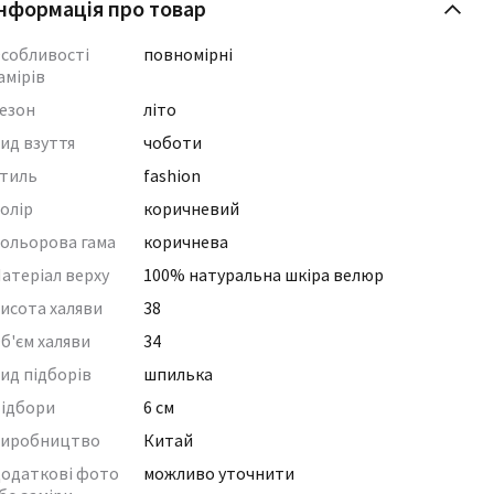
нформація про товар
собливості
повномірні
амірів
езон
літо
ид взуття
чоботи
тиль
fashion
олір
коричневий
ольорова гама
коричнева
атеріал верху
100% натуральна шкіра велюр
исота халяви
38
б'єм халяви
34
ид підборів
шпилька
ідбори
6 см
иробництво
Китай
одаткові фото
можливо уточнити