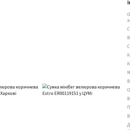
І
О
з
С
В
С
К
К
М
В
О
В
П
В
Д