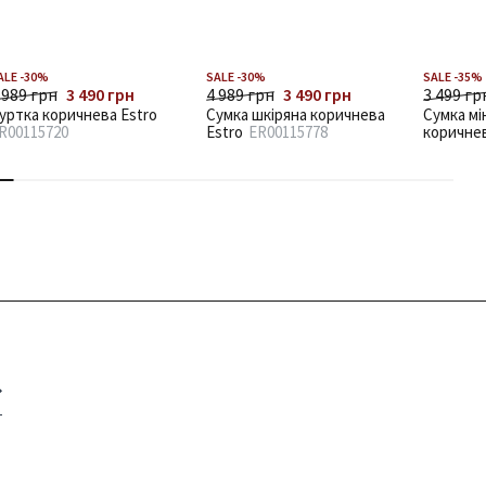
ALE -30%
SALE -30%
SALE -35%
 989 грн
3 490 грн
4 989 грн
3 490 грн
3 499 гр
уртка коричнева Estro
Сумка шкіряна коричнева
Сумка мі
R00115720
Estro
ER00115778
коричне