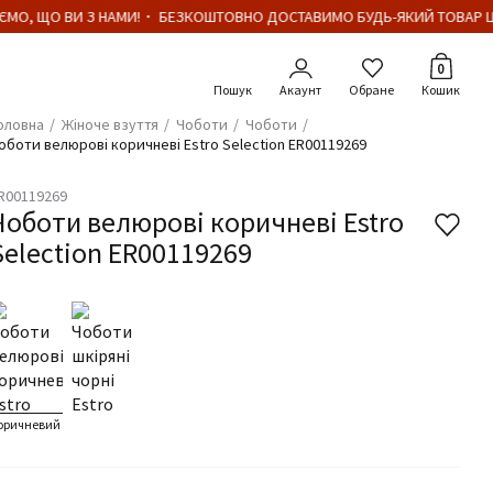
МО, ЩО ВИ З НАМИ!・ БЕЗКОШТОВНО ДОСТАВИМО БУДЬ-ЯКИЙ ТОВАР ЦІН
Кількіст
0
Акаунт
Обране
Кошик
оловна
Жіноче взуття
Чоботи
Чоботи
оботи велюрові коричневі Estro Selection ER00119269
R00119269
Чоботи велюрові коричневі Estro
Selection ER00119269
оричневий