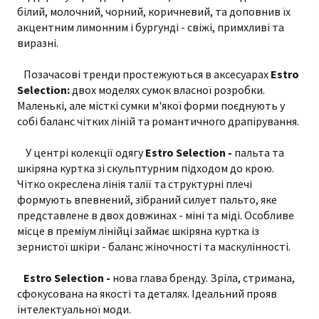
білий, молочний, чорний, коричневий, та доповнив їх
акцентним лимонним і бургунді - свіжі, примхливі та
виразні.
Позачасові тренди простежуються в аксесуарах
Estro
Selection:
двох моделях сумок власної розробки.
Маленькі, але місткі сумки м'якої форми поєднують у
собі баланс чітких ліній та романтичного драпірування.
У центрі колекції одягу
Estro Selection -
пальта та
шкіряна куртка зі скульптурним підходом до крою.
Чітко окреслена лінія талії та структурні плечі
формують впевнений, зібраний силует пальто, яке
представлене в двох довжинах - міні та міді. Особливе
місце в преміум лінійці займає шкіряна куртка із
зернистої шкіри - баланс жіночності та маскулінності.
Estro Selection -
нова глава бренду. Зріла, стримана,
сфокусована на якості та деталях. Ідеальний прояв
інтелектуальної моди.