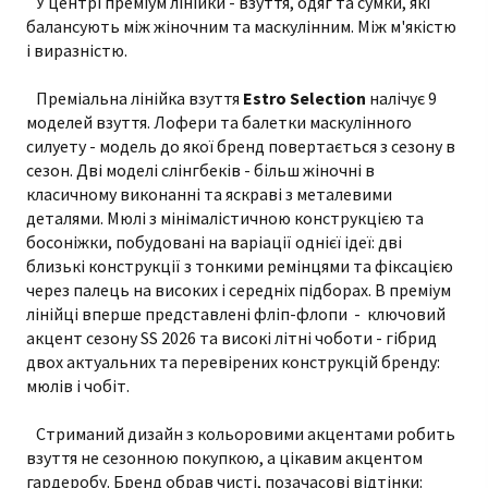
У центрі преміум лінійки - взуття, одяг та сумки, які
балансують між жіночним та маскулінним. Між м'якістю
і виразністю.
Преміальна лінійка взуття
Estro Selection
налічує 9
моделей взуття. Лофери та балетки маскулінного
силуету - модель до якої бренд повертається з сезону в
сезон. Дві моделі слінгбеків - більш жіночні в
класичному виконанні та яскраві з металевими
деталями. Мюлі з мінімалістичною конструкцією та
босоніжки, побудовані на варіації однієї ідеї: дві
близькі конструкції з тонкими ремінцями та фіксацією
через палець на високих і середніх підборах. В преміум
лінійці вперше представлені фліп-флопи - ключовий
акцент сезону SS 2026 та високі літні чоботи - гібрид
двох актуальних та перевірених конструкцій бренду:
мюлів і чобіт.
Стриманий дизайн з кольоровими акцентами робить
взуття не сезонною покупкою, а цікавим акцентом
гардеробу. Бренд обрав чисті, позачасові відтінки: