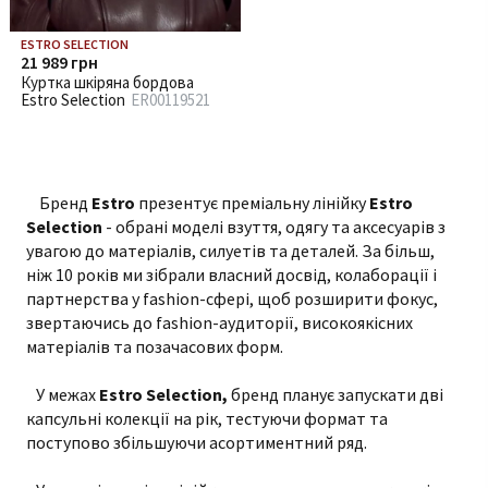
ESTRO SELECTION
21 989 грн
Куртка шкіряна бордова
Estro Selection
ER00119521
Бренд
Estro
презентує преміальну лінійку
Estro
Selection
- обрані моделі взуття, одягу та аксесуарів з
увагою до матеріалів, силуетів та деталей. За більш,
ніж 10 років ми зібрали власний досвід, колаборації і
партнерства у fashion-сфері, щоб розширити фокус,
звертаючись до fashion-аудиторії, високоякісних
матеріалів та позачасових форм.
У межах
Estro Selection,
бренд планує запускати дві
капсульні колекції на рік, тестуючи формат та
поступово збільшуючи асортиментний ряд.