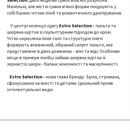
Маленькі, але місткі сумки м'якої форми поєднують у
собі баланс чітких ліній та романтичного драпірування.
У центрі колекції одягу
Estro Selection -
пальта та
шкіряна куртка зі скульптурним підходом до крою.
Чітко окреслена лінія талії та структурні плечі
формують впевнений, зібраний силует пальто, яке
представлене в двох довжинах - міні та міді. Особливе
місце в преміум лінійці займає шкіряна куртка із
зернистої шкіри - баланс жіночності та маскулінності.
Estro Selection -
нова глава бренду. Зріла, стримана,
сфокусована на якості та деталях. Ідеальний прояв
інтелектуальної моди.