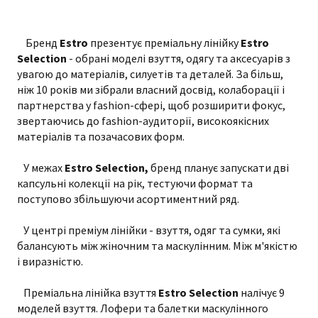
Бренд
Estro
презентує преміальну лінійку
Estro
Selection
- обрані моделі взуття, одягу та аксесуарів з
увагою до матеріалів, силуетів та деталей. За більш,
ніж 10 років ми зібрали власний досвід, колаборації і
партнерства у fashion-сфері, щоб розширити фокус,
звертаючись до fashion-аудиторії, високоякісних
матеріалів та позачасових форм.
У межах
Estro Selection,
бренд планує запускати дві
капсульні колекції на рік, тестуючи формат та
поступово збільшуючи асортиментний ряд.
У центрі преміум лінійки - взуття, одяг та сумки, які
балансують між жіночним та маскулінним. Між м'якістю
і виразністю.
Преміальна лінійка взуття
Estro Selection
налічує 9
моделей взуття. Лофери та балетки маскулінного