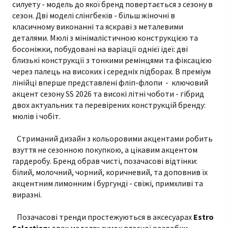
силуету - модель до якої бренд повертається з сезону в
сезон. Дві моделі слінгбеків - більш жіночні в
класичному виконанні та яскраві з металевими
деталями. Мюлі з мінімалістичною конструкцією та
босоніжки, побудовані на варіації однієї ідеї: дві
близькі конструкції з тонкими ремінцями та фіксацією
через палець на високих і середніх підборах. В преміум
лінійці вперше представлені фліп-флопи - ключовий
акцент сезону SS 2026 та високі літні чоботи - гібрид
двох актуальних та перевірених конструкцій бренду:
мюлів і чобіт.
Стриманий дизайн з кольоровими акцентами робить
взуття не сезонною покупкою, а цікавим акцентом
гардеробу. Бренд обрав чисті, позачасові відтінки:
білий, молочний, чорний, коричневий, та доповнив їх
акцентним лимонним і бургунді - свіжі, примхливі та
виразні.
Позачасові тренди простежуються в аксесуарах
Estro
Selection:
двох моделях сумок власної розробки.