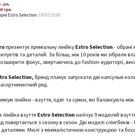
 -20%
90 грн
орні Estro Selection
ER00119186
ro
презентує преміальну лінійку
Estro Selection
- обрані 
силуетів та деталей. За більш, ніж 10 років ми зібрали вл
розширити фокус, звертаючись до fashion-аудиторії, вис
tro Selection,
бренд планує запускати дві капсульні кол
 асортиментний ряд.
міум лінійки - взуття, одяг та сумки, які балансують між
 лінійка взуття
Estro Selection
налічує 9 моделей взутт
д повертається з сезону в сезон. Дві моделі слінгбеків -
деталями. Мюлі з мінімалістичною конструкцією та босоніж