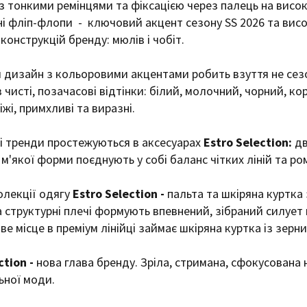
з тонкими ремінцями та фіксацією через палець на високи
і фліп-флопи - ключовий акцент сезону SS 2026 та високі
конструкцій бренду: мюлів і чобіт.
изайн з кольоровими акцентами робить взуття не сезо
 чисті, позачасові відтінки: білий, молочний, чорний, к
віжі, примхливі та виразні.
 тренди простежуються в аксесуарах
Estro Selection:
дв
 м'якої форми поєднують у собі баланс чітких ліній та р
олекції одягу
Estro Selection -
пальта та шкіряна куртка
та структурні плечі формують впевнений, зібраний силует
ве місце в преміум лінійці займає шкіряна куртка із зерни
ction -
нова глава бренду. Зріла, стримана, сфокусована 
ьної моди.