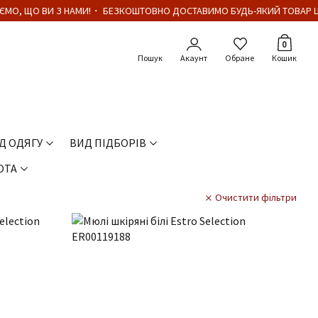
О, ЩО ВИ З НАМИ!・ БЕЗКОШТОВНО ДОСТАВИМО БУДЬ-ЯКИЙ ТОВАР ЦІН
Кількіст
0
Акаунт
Обране
Кошик
Д ОДЯГУ
ВИД ПІДБОРІВ
ОТА
Очистити фільтри