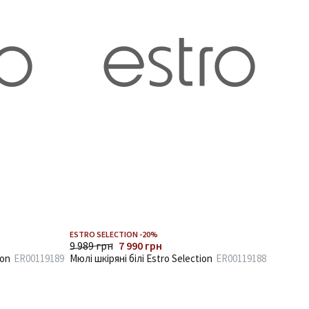
ESTRO SELECTION -20%
9 989 грн
7 990 грн
ion
ER00119189
Мюлі шкіряні білі Estro Selection
ER00119188