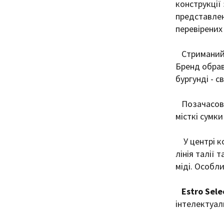
конструкції 
представлен
перевірених 
Стриманий д
Бренд обрав
бургунді - с
Позачасові
місткі сумки
У центрі к
лінія талії 
міді. Особли
Estro Sele
інтелектуал