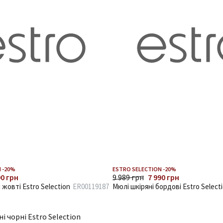
 -20%
ESTRO SELECTION -20%
90 грн
9 989 грн
7 990 грн
жовті Estro Selection
ER00119187
Мюлі шкіряні бордові Estro Select