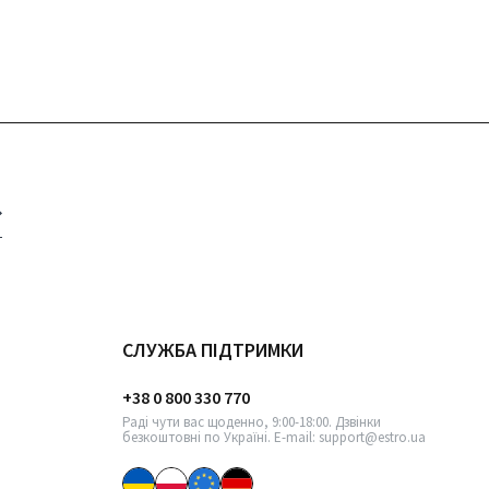
СЛУЖБА ПІДТРИМКИ
+38 0 800 330 770
Раді чути вас щоденно, 9:00-18:00. Дзвінки
безкоштовні по Україні. E-mail: support@estro.ua