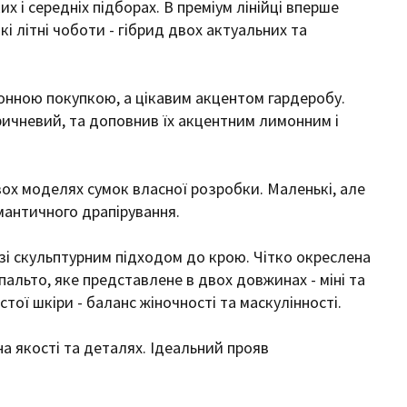
х і середніх підборах. В преміум лінійці вперше
 літні чоботи - гібрид двох актуальних та
нною покупкою, а цікавим акцентом гардеробу.
оричневий, та доповнив їх акцентним лимонним і
ох моделях сумок власної розробки. Маленькі, але
омантичного драпірування.
 зі скульптурним підходом до крою. Чітко окреслена
 пальто, яке представлене в двох довжинах - міні та
стої шкіри - баланс жіночності та маскулінності.
на якості та деталях. Ідеальний прояв