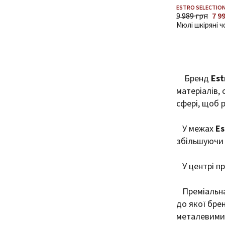
ESTRO SELECTION
9 989 грн
7 9
Мюлі шкіряні ч
Бренд
Est
матеріалів, 
сфері, щоб 
У межах
Es
збільшуючи
У центрі пре
Преміальна
до якої брен
металевими 