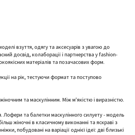
моделі взуття, одягу та аксесуарів з увагою до
асний досвід, колаборації і партнерства у fashion-
окоякісних матеріалів та позачасових форм.
екції на рік, тестуючи формат та поступово
 жіночним та маскулінним. Між м'якістю і виразністю.
я. Лофери та балетки маскулінного силуету - модель
 більш жіночні в класичному виконанні та яскраві з
ки, побудовані на варіації однієї ідеї: дві близькі