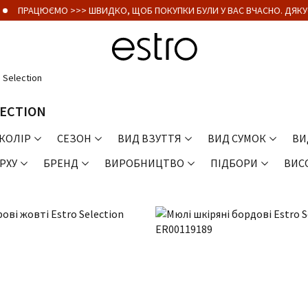
ПРАЦЮЄМО >>> ШВИДКО, ЩОБ ПОКУПКИ БУЛИ У ВАС ВЧАСНО. ДЯКУЄМ
 Selection
LECTION
КОЛІР
СЕЗОН
ВИД ВЗУТТЯ
ВИД СУМОК
ВИ
РХУ
БРЕНД
ВИРОБНИЦТВО
ПІДБОРИ
ВИС