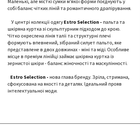
Маленькі, але місткі сумки м'якої форми поєднують у
собі баланс чітких ліній та романтичного драпірування.
У центрі колекції одягу
Estro Selection -
пальта та
шкіряна куртка зі скульптурним підходом до крою.
Чітко окреслена лінія талії та структурні плечі
формують впевнений, зібраний силует пальто, яке
представлене в двох довжинах - міні та міді. Особливе
місце в преміум лінійці займає шкіряна куртка із
зернистої шкіри - баланс жіночності та маскулінності.
Estro Selection -
нова глава бренду. Зріла, стримана,
сфокусована на якості та деталях. Ідеальний прояв
інтелектуальної моди.