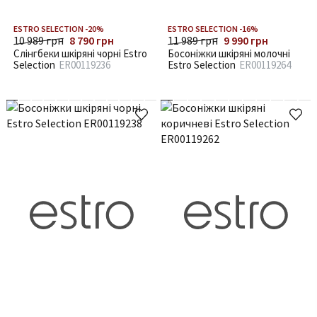
ESTRO SELECTION -20%
ESTRO SELECTION -16%
10 989 грн
8 790 грн
11 989 грн
9 990 грн
Слінгбеки шкіряні чорні Estro
Босоніжки шкіряні молочні
Selection
ER00119236
Estro Selection
ER00119264