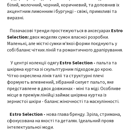
білий, молочний, чорний, коричневий, та доповнив їх
акцентним лимонним і бургунді - свіжі, примхливі та
виразні.
Позачасові тренди простежуються в аксесуарах
Estro
Selection:
двох моделях сумок власної розробки.
Маленькі, але місткі сумки м'якої форми поєднують у
собі баланс чітких ліній та романтичного драпірування.
У центрі колекції одягу
Estro Selection -
пальта та
шкіряна куртка зі скульптурним підходом до крою.
Чітко окреслена лінія талії та структурні плечі
формують впевнений, зібраний силует пальто, яке
представлене в двох довжинах - міні та міді. Особливе
місце в преміум лінійці займає шкіряна куртка із
зернистої шкіри - баланс жіночності та маскулінності.
Estro Selection -
нова глава бренду. Зріла, стримана,
сфокусована на якості та деталях. Ідеальний прояв
інтелектуальної моди.