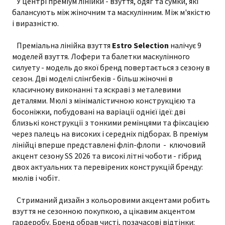
У центрі преміум лінійки - взуття, одяг та сумки, які
балансують між жіночним та маскулінним. Між м'якістю
і виразністю.
Преміальна лінійка взуття
Estro Selection
налічує 9
моделей взуття. Лофери та балетки маскулінного
силуету - модель до якої бренд повертається з сезону в
сезон. Дві моделі слінгбеків - більш жіночні в
класичному виконанні та яскраві з металевими
деталями. Мюлі з мінімалістичною конструкцією та
босоніжки, побудовані на варіації однієї ідеї: дві
близькі конструкції з тонкими ремінцями та фіксацією
через палець на високих і середніх підборах. В преміум
лінійці вперше представлені фліп-флопи - ключовий
акцент сезону SS 2026 та високі літні чоботи - гібрид
двох актуальних та перевірених конструкцій бренду:
мюлів і чобіт.
Стриманий дизайн з кольоровими акцентами робить
взуття не сезонною покупкою, а цікавим акцентом
гардеробу. Бренд обрав чисті, позачасові відтінки: