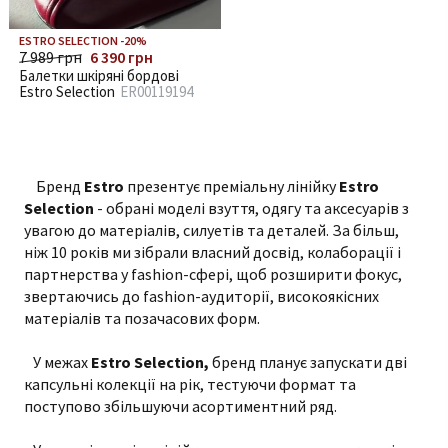
ESTRO SELECTION -20%
7 989 грн
6 390 грн
Балетки шкіряні бордові
Estro Selection
ER00119194
Бренд
Estro
презентує преміальну лінійку
Estro
Selection
- обрані моделі взуття, одягу та аксесуарів з
увагою до матеріалів, силуетів та деталей. За більш,
ніж 10 років ми зібрали власний досвід, колаборації і
партнерства у fashion-сфері, щоб розширити фокус,
звертаючись до fashion-аудиторії, високоякісних
матеріалів та позачасових форм.
У межах
Estro Selection,
бренд планує запускати дві
капсульні колекції на рік, тестуючи формат та
поступово збільшуючи асортиментний ряд.