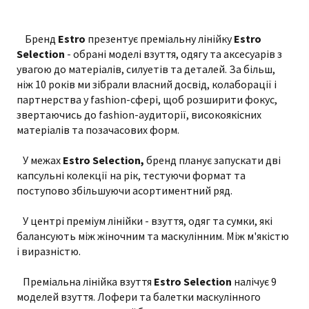
Бренд
Estro
презентує преміальну лінійку
Estro
Selection
- обрані моделі взуття, одягу та аксесуарів з
увагою до матеріалів, силуетів та деталей. За більш,
ніж 10 років ми зібрали власний досвід, колаборації і
партнерства у fashion-сфері, щоб розширити фокус,
звертаючись до fashion-аудиторії, високоякісних
матеріалів та позачасових форм.
У межах
Estro Selection,
бренд планує запускати дві
капсульні колекції на рік, тестуючи формат та
поступово збільшуючи асортиментний ряд.
У центрі преміум лінійки - взуття, одяг та сумки, які
балансують між жіночним та маскулінним. Між м'якістю
і виразністю.
Преміальна лінійка взуття
Estro Selection
налічує 9
моделей взуття. Лофери та балетки маскулінного