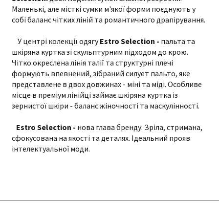
Маленькі, але місткі сумки м'якої форми поєднують у
собі баланс чітких ліній та романтичного драпірування.
У центрі колекції одягу
Estro Selection -
пальта та
шкіряна куртка зі скульптурним підходом до крою.
Чітко окреслена лінія талії та структурні плечі
формують впевнений, зібраний силует пальто, яке
представлене в двох довжинах - міні та міді. Особливе
місце в преміум лінійці займає шкіряна куртка із
зернистої шкіри - баланс жіночності та маскулінності.
Estro Selection -
нова глава бренду. Зріла, стримана,
сфокусована на якості та деталях. Ідеальний прояв
інтелектуальної моди.