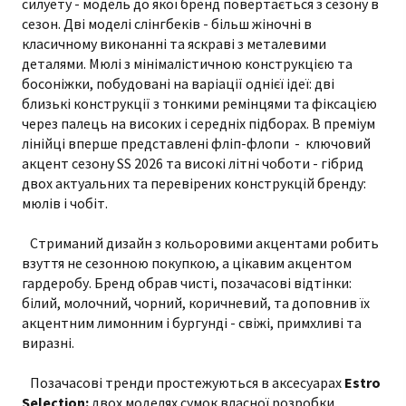
силуету - модель до якої бренд повертається з сезону в
сезон. Дві моделі слінгбеків - більш жіночні в
класичному виконанні та яскраві з металевими
деталями. Мюлі з мінімалістичною конструкцією та
босоніжки, побудовані на варіації однієї ідеї: дві
близькі конструкції з тонкими ремінцями та фіксацією
через палець на високих і середніх підборах. В преміум
лінійці вперше представлені фліп-флопи - ключовий
акцент сезону SS 2026 та високі літні чоботи - гібрид
двох актуальних та перевірених конструкцій бренду:
мюлів і чобіт.
Стриманий дизайн з кольоровими акцентами робить
взуття не сезонною покупкою, а цікавим акцентом
гардеробу. Бренд обрав чисті, позачасові відтінки:
білий, молочний, чорний, коричневий, та доповнив їх
акцентним лимонним і бургунді - свіжі, примхливі та
виразні.
Позачасові тренди простежуються в аксесуарах
Estro
Selection:
двох моделях сумок власної розробки.