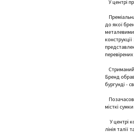
У центрі пре
Преміальна
до якої брен
металевими 
конструкції 
представлен
перевірених 
Стриманий д
Бренд обрав
бургунді - с
Позачасові
місткі сумки
У центрі к
лінія талії 