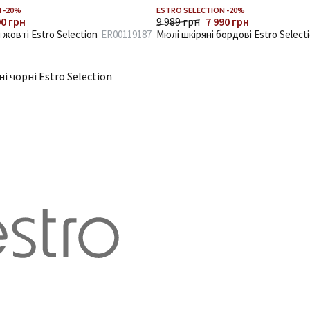
 -20%
ESTRO SELECTION -20%
90 грн
9 989 грн
7 990 грн
жовті Estro Selection
ER00119187
Мюлі шкіряні бордові Estro Select