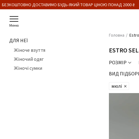
ЕЗКОШТОВНО ДОСТАВИМО БУДЬ-ЯКИЙ ТОВАР ЦІНОЮ ПОНАД 2000 ₴
Меню
Головна
Estro
ДЛЯ НЕЇ
ESTRO SE
Жіноче взуття
Жіночий одяг
РОЗМІР
Жіночі сумки
ВИД ПІДБОР
мюлі