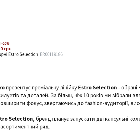
 -20%
90 грн
орні Estro Selection
ER00119186
ro
презентує преміальну лінійку
Estro Selection
- обрані 
силуетів та деталей. За більш, ніж 10 років ми зібрали вл
розширити фокус, звертаючись до fashion-аудиторії, вис
tro Selection,
бренд планує запускати дві капсульні кол
 асортиментний ряд.