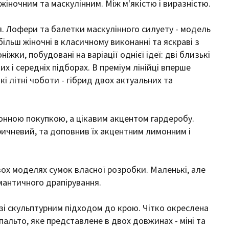
 жіночним та маскулінним. Між м'якістю і виразністю.
я. Лофери та балетки маскулінного силуету - модель
 більш жіночні в класичному виконанні та яскраві з
ки, побудовані на варіації однієї ідеї: дві близькі
х і середніх підборах. В преміум лінійці вперше
 літні чоботи - гібрид двох актуальних та
нною покупкою, а цікавим акцентом гардеробу.
оричневий, та доповнив їх акцентним лимонним і
ох моделях сумок власної розробки. Маленькі, але
омантичного драпірування.
 зі скульптурним підходом до крою. Чітко окреслена
 пальто, яке представлене в двох довжинах - міні та