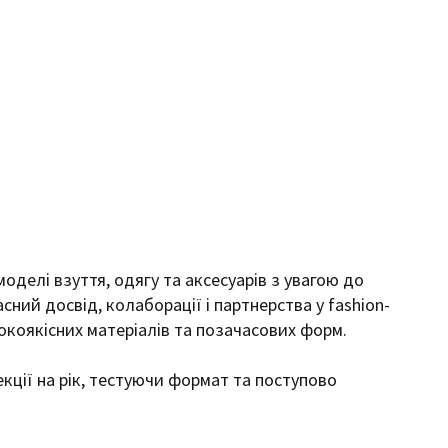
моделі взуття, одягу та аксесуарів з увагою до
асний досвід, колаборації і партнерства у fashion-
окоякісних матеріалів та позачасових форм.
екції на рік, тестуючи формат та поступово