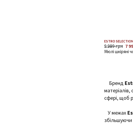
ESTRO SELECTION
9 989 грн
7 9
Мюлі шкіряні ч
Бренд
Est
матеріалів, 
сфері, щоб 
У межах
Es
збільшуючи