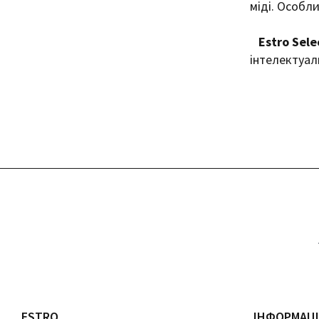
міді. Особли
Estro Sele
інтелектуал
ESTRO
ІНФОРМАЦ