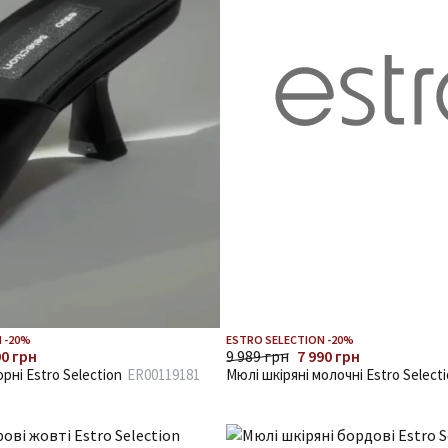
 -20%
ESTRO SELECTION -20%
90 грн
9 989 грн
7 990 грн
орні Estro Selection
ER00119181
Мюлі шкіряні молочні Estro Select