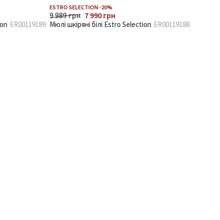
ESTRO SELECTION -20%
9 989 грн
7 990 грн
ion
ER00119189
Мюлі шкіряні білі Estro Selection
ER00119188