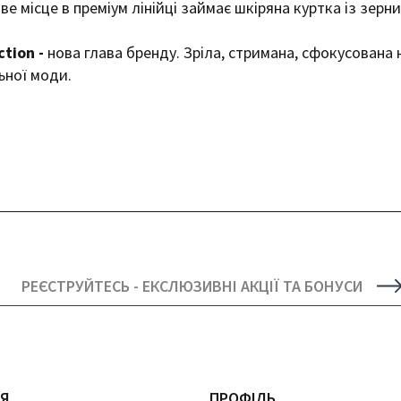
ве місце в преміум лінійці займає шкіряна куртка із зерни
ction -
нова глава бренду. Зріла, стримана, сфокусована 
ьної моди.
РЕЄСТРУЙТЕСЬ - ЕКСЛЮЗИВНІ АКЦІЇ ТА БОНУСИ
ІЯ
ПРОФІЛЬ