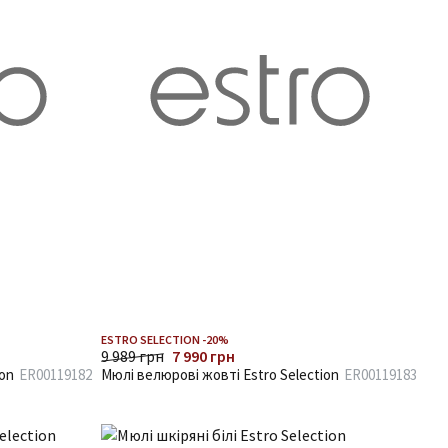
ESTRO SELECTION -20%
9 989 грн
7 990 грн
ion
ER00119182
Мюлі велюрові жовті Estro Selection
ER00119183