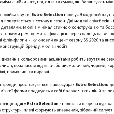
міум лінійки - взуття, одяг та сумки, які балансують між
 лінійка взуття
Estro Selection
налічує 9 моделей взутт
д повертається з сезону в сезон. Дві моделі слінгбеків -
деталями. Мюлі з мінімалістичною конструкцією та босоніж
з тонкими ремінцями та фіксацією через палець на високи
і фліп-флопи - ключовий акцент сезону SS 2026 та високі
конструкцій бренду: мюлів і чобіт.
изайн з кольоровими акцентами робить взуття не сезо
 чисті, позачасові відтінки: білий, молочний, чорний, к
віжі, примхливі та виразні.
 тренди простежуються в аксесуарах
Estro Selection:
дв
 м'якої форми поєднують у собі баланс чітких ліній та р
олекції одягу
Estro Selection -
пальта та шкіряна куртка
та структурні плечі формують впевнений, зібраний силует