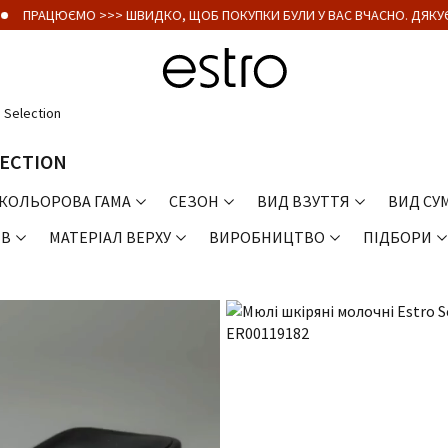
ПРАЦЮЄМО >>> ШВИДКО, ЩОБ ПОКУПКИ БУЛИ У ВАС ВЧАСНО. ДЯКУЄМО
 Selection
LECTION
КОЛЬОРОВА ГАМА
СЕЗОН
ВИД ВЗУТТЯ
ВИД СУ
ІВ
МАТЕРІАЛ ВЕРХУ
ВИРОБНИЦТВО
ПІДБОРИ