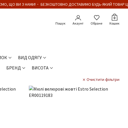
, ЩО ВИ З НАМИ!・ БЕЗКОШТОВНО ДОСТАВИМО БУДЬ-ЯКИЙ ТОВАР ЦІНО
Кількіст
0
Акаунт
Обране
Кошик
МОК
ВИД ОДЯГУ
БРЕНД
ВИСОТА
Очистити фільтри