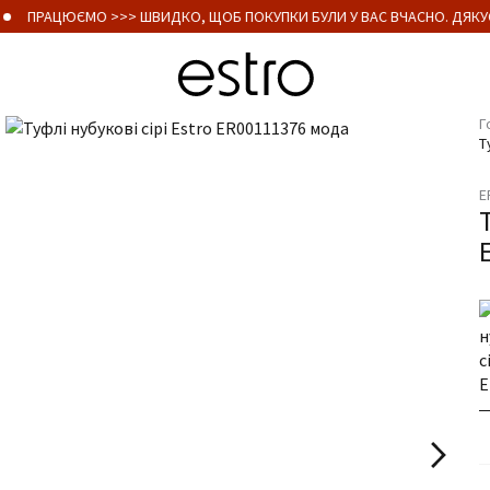
ПРАЦЮЄМО >>> ШВИДКО, ЩОБ ПОКУПКИ БУЛИ У ВАС ВЧАСНО. ДЯКУЄ
Г
Т
E