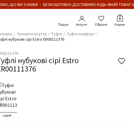
МО, ЩО ВИ З НАМИ!・ БЕЗКОШТОВНО ДОСТАВИМО БУДЬ-ЯКИЙ ТОВАР ЦІ
Кількіст
0
Акаунт
Обране
Кошик
оловна
Чоловіче взуття
Туфлі
Туфлі комфорт
уфлі нубукові сірі Estro ER00111376
R00111376
Туфлі нубукові сірі Estro
ER00111376
сірий