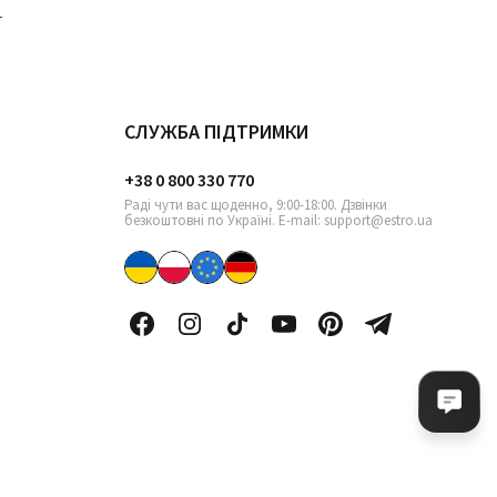
СЛУЖБА ПІДТРИМКИ
+38 0 800 330 770
Раді чути вас щоденно, 9:00-18:00. Дзвінки
безкоштовні по Україні. E-mail: support@estro.ua