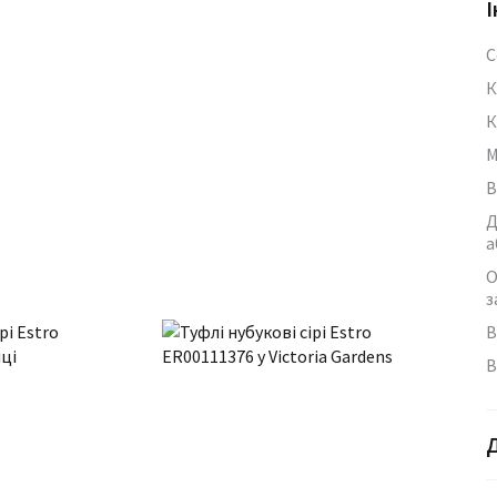
І
С
К
К
М
В
Д
а
О
з
В
В