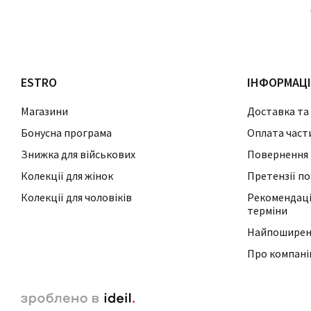
ESTRO
ІНФОРМАЦ
Магазини
Доставка та
Бонусна програма
Оплата част
Знижка для військових
Повернення 
Колекції для жінок
Претензії по
Колекції для чоловіків
Рекомендації
терміни
Найпоширені
Про компан