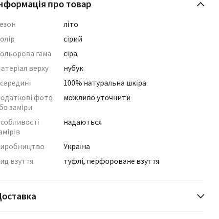
нформація про товар
езон
літо
олір
сірий
ольорова гама
сіра
атеріал верху
нубук
середині
100% натуральна шкіра
одаткові фото
можливо уточнити
бо заміри
собливості
надаються
амірів
иробництво
Україна
ид взуття
туфлі, перфороване взуття
Доставка