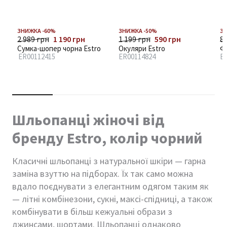
ЗНИЖКА -60%
ЗНИЖКА -50%
ЗН
2 989 грн
1 190 грн
1 199 грн
590 грн
8
Сумка-шопер чорна Estro
Окуляри Estro
Ф
ER00112415
ER00114824
E
Шльопанці жіночі від
бренду Estro, колір чорний
Класичні шльопанці з натуральної шкіри — гарна
заміна взуттю на підборах. Їх так само можна
вдало поєднувати з елегантним одягом таким як
— літні комбінезони, сукні, максі-спідниці, а також
комбінувати в більш кежуальні образи з
джинсами, шортами. Шльопанці однаково