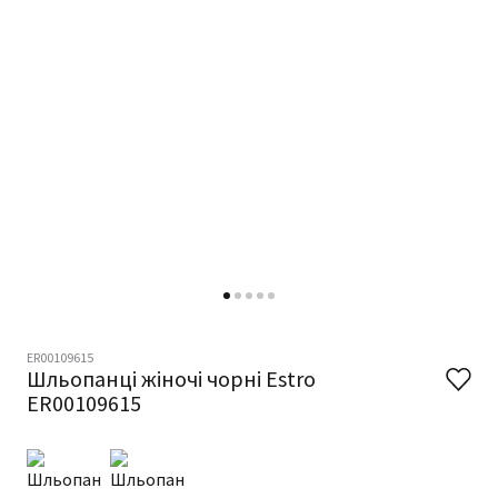
ER00109615
Шльопанці жіночі чорні Estro
ER00109615