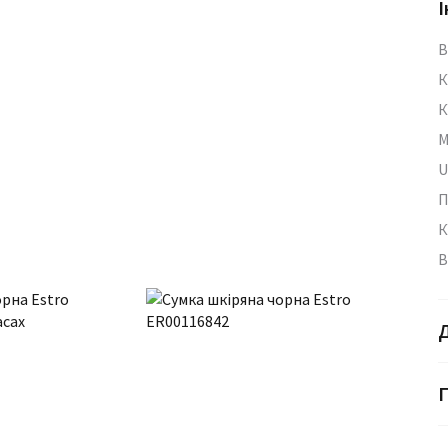
І
В
К
К
М
U
П
К
В
Г