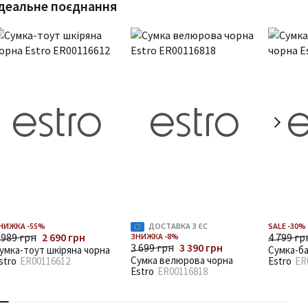
деальне поєднання
НИЖКА -55%
ДОСТАВКА З ЄС
SALE -30%
 989 грн
2 690 грн
4 799 гр
ЗНИЖКА -8%
3 699 грн
3 390 грн
умка-тоут шкіряна чорна
Сумка-ба
Сумка велюрова чорна
stro
ER00116612
Estro
ER
Estro
ER00116818