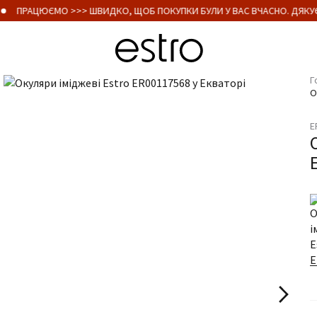
ПРАЦЮЄМО >>> ШВИДКО, ЩОБ ПОКУПКИ БУЛИ У ВАС ВЧАСНО. ДЯКУЄ
Г
О
E