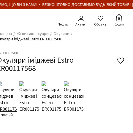
МО, ЩО ВИ З НАМИ!・ БЕЗКОШТОВНО ДОСТАВИМО БУДЬ-ЯКИЙ ТОВАР ЦІН
Кількіст
0
Акаунт
Обране
Кошик
оловна
Жіночі аксесуари
Окуляри
куляри іміджеві Estro ER00117568
R00117568
Окуляри іміджеві Estro
ER00117568
чорний