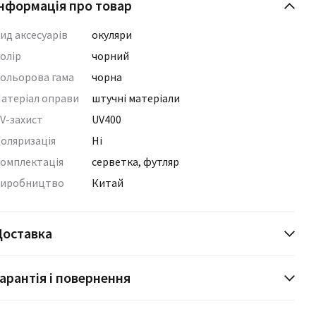
нформація про товар
ид аксесуарів
окуляри
олір
чорний
ольорова гама
чорна
атеріал оправи
штучні матеріали
V-захист
UV400
оляризація
Ні
омплектація
серветка, футляр
иробництво
Китай
Доставка
арантія і повернення