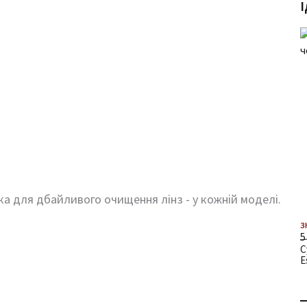
І
ка для дбайливого очищення лінз - у кожній моделі.
З
5
С
E