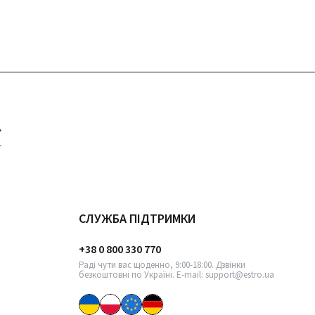
СЛУЖБА ПІДТРИМКИ
+38 0 800 330 770
Раді чути вас щоденно, 9:00-18:00. Дзвінки
безкоштовні по Україні. E-mail: support@estro.ua