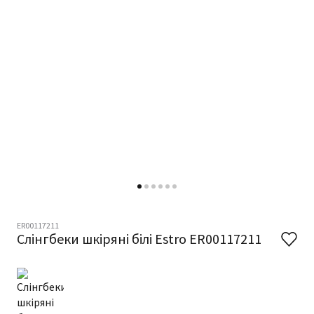
ER00117211
Слінгбеки шкіряні білі Estro ER00117211