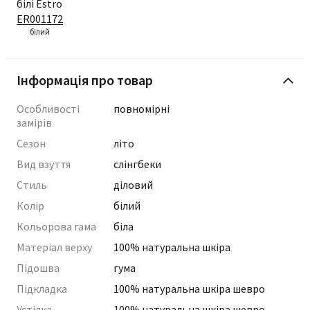
білий
Інформація про товар
Особливості
повномірні
замірів
Сезон
літо
Вид взуття
слінгбеки
Стиль
діловий
Колір
білий
Кольорова гама
біла
Матеріал верху
100% натуральна шкіра
Підошва
гума
Підкладка
100% натуральна шкіра шевро
Устілка
100% натуральна шкіра шевро