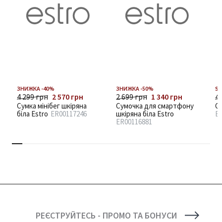
ЗНИЖКА -40%
ЗНИЖКА -50%
SA
4 299 грн
2 570 грн
2 699 грн
1 340 грн
4 
Сумка мінібег шкіряна
Сумочка для смартфону
Су
біла Estro
ER00117246
шкіряна біла Estro
E
ER00116881
РЕЄСТРУЙТЕСЬ - ПРОМО ТА БОНУСИ