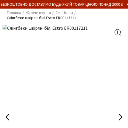
 БЕЗКОШТОВНО ДОСТАВИМО БУДЬ-ЯКИЙ ТОВАР ЦІНОЮ ПОНАД 2000 ₴
Головна
Жіноче взуття
Слінгбеки
Слінгбеки шкіряні білі Estro ER00117211