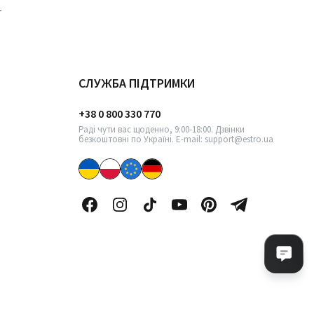
СЛУЖБА ПІДТРИМКИ
+38 0 800 330 770
Раді чути вас щоденно, 9:00-18:00. Дзвінки
безкоштовні по Україні. E-mail: support@estro.ua