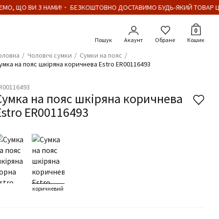
МО, ЩО ВИ З НАМИ!・ БЕЗКОШТОВНО ДОСТАВИМО БУДЬ-ЯКИЙ ТОВАР ЦІН
Кількіст
0
Акаунт
Обране
Кошик
оловна
Чоловічі сумки
Сумки на пояс
умка на пояс шкіряна коричнева Estro ER00116493
R00116493
Сумка на пояс шкіряна коричнева
Estro ER00116493
коричневий