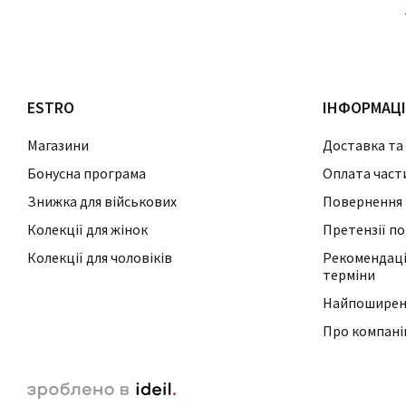
ESTRO
ІНФОРМАЦ
Магазини
Доставка та
Бонусна програма
Оплата част
Знижка для військових
Повернення 
Колекції для жінок
Претензії по
Колекції для чоловіків
Рекомендації
терміни
Найпоширені
Про компан