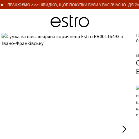
ПРАЦЮЄМО >>> ШВИДКО, ЩОБ ПОКУПКИ БУЛИ У ВАС ВЧАСНО. ДЯКУЄ
Г
С
E