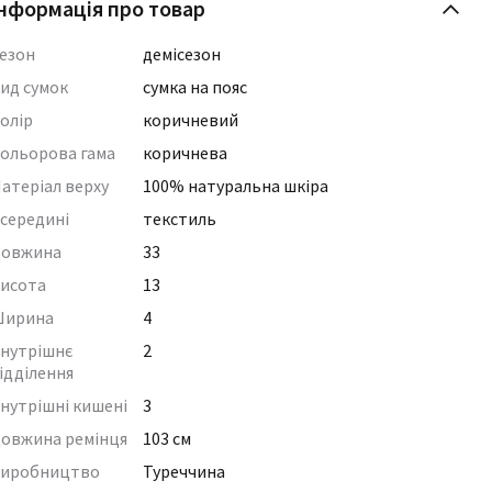
нформація про товар
езон
демісезон
ид сумок
сумка на пояс
олір
коричневий
ольорова гама
коричнева
атеріал верху
100% натуральна шкіра
середині
текстиль
овжина
33
исота
13
ирина
4
нутрішнє
2
ідділення
нутрішні кишені
3
овжина ремінця
103 см
иробництво
Туреччина