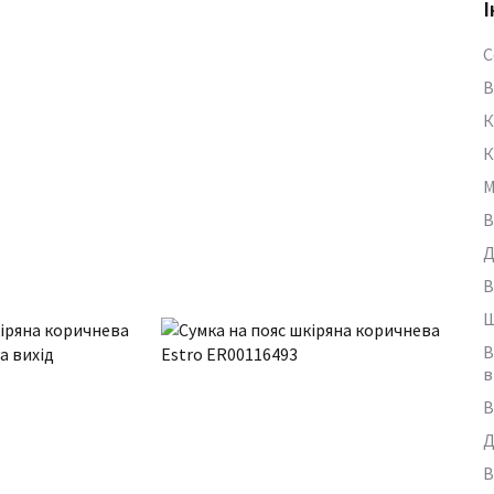
І
С
В
К
К
М
В
Д
В
Ш
В
в
В
Д
В