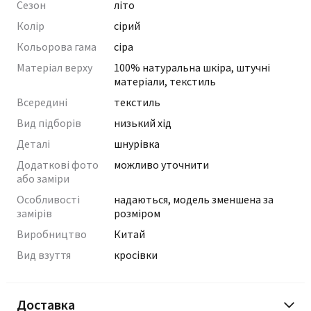
Сезон
літо
Колір
сірий
Кольорова гама
сіра
Матеріал верху
100% натуральна шкіра, штучні
матеріали, текстиль
Всередині
текстиль
Вид підборів
низький хід
Деталі
шнурівка
Додаткові фото
можливо уточнити
або заміри
Особливості
надаються, модель зменшена за
замірів
розміром
Виробництво
Китай
Вид взуття
кросівки
Доставка