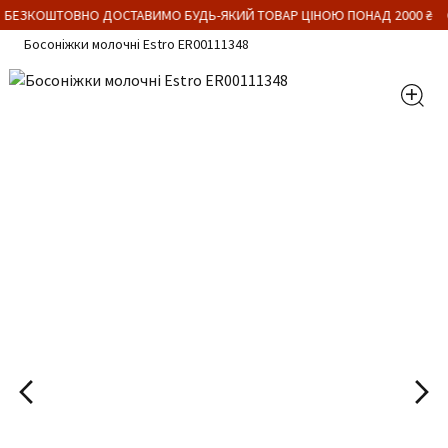
 БЕЗКОШТОВНО ДОСТАВИМО БУДЬ-ЯКИЙ ТОВАР ЦІНОЮ ПОНАД 2000 ₴
Босоніжки молочні Estro ER00111348