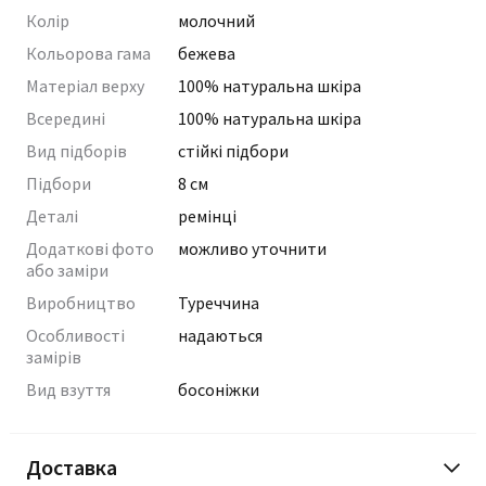
Колір
молочний
Кольорова гама
бежева
Матеріал верху
100% натуральна шкіра
Всередині
100% натуральна шкіра
Вид підборів
стійкі підбори
Підбори
8 см
Деталі
ремінці
Додаткові фото
можливо уточнити
або заміри
Виробництво
Туреччина
Особливості
надаються
замірів
Вид взуття
босоніжки
Доставка