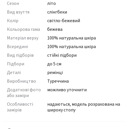
Сезон
літо
Вид взуття
слінгбеки
Колір
світло-бежевий
Кольорова гама
бежева
Матеріал верху
100% натуральна шкіра
Всередині
100% натуральна шкіра
Вид підборів
стійкі підбори
Підбори
до 5 см
Деталі
ремінці
Виробництво
Туреччина
Додаткові фото
можливо уточнити
або заміри
Особливості
надаються, модель розрахована на
замірів
широку стопу