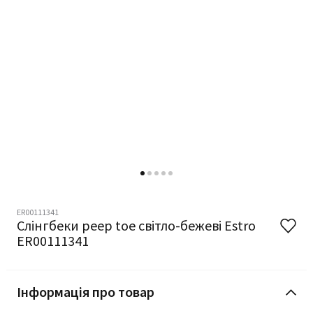
ER00111341
Слінгбеки peep toe світло-бежеві Estro
ER00111341
Інформація про товар