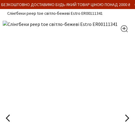
 БЕЗКОШТОВНО ДОСТАВИМО БУДЬ-ЯКИЙ ТОВАР ЦІНОЮ ПОНАД 2000 ₴
Слінгбеки peep toe світло-бежеві Estro ER00111341