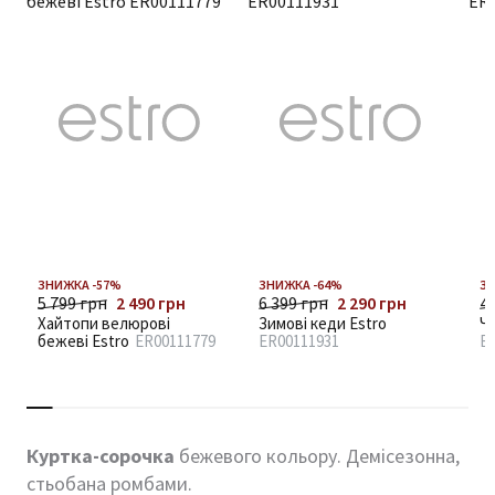
ЗНИЖКА -57%
ЗНИЖКА -64%
ЗН
5 799 грн
2 490 грн
6 399 грн
2 290 грн
4 
Хайтопи велюрові
Зимові кеди Estro
Ч
бежеві Estro
ER00111779
ER00111931
E
Куртка-сорочка
бежевого кольору. Демісезонна,
стьобана ромбами.