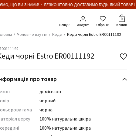
МО, ЩО ВИ З НАМИ!・ БЕЗКОШТОВНО ДОСТАВИМО БУДЬ-ЯКИЙ ТОВАР ЦІ
Кількіст
0
Акаунт
Обране
Кошик
оловна
Чоловіче взуття
Кеди
Кеди чорні Estro ER00111192
R00111192
Кеди чорні Estro ER00111192
нформація про товар
езон
демісезон
олір
чорний
ольорова гама
чорна
атеріал верху
100% натуральна шкіра
середині
100% натуральна шкіра