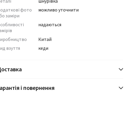
еталі
шнурівка
одаткові фото
можливо уточнити
бо заміри
собливості
надаються
амірів
иробництво
Китай
ид взуття
кеди
Доставка
арантія і повернення