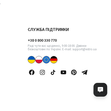
СЛУЖБА ПІДТРИМКИ
+38 0 800 330 770
Раді чути вас щоденно, 9:00-18:00. Дзвінки
безкоштовні по Україні. E-mail: support@estro.ua