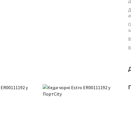
Д
Д
а
О
з
В
В
Г