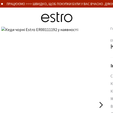
ПРАЦЮЄМО >>> ШВИДКО, ЩОБ ПОКУПКИ БУЛИ У ВАС ВЧАСНО. ДЯКУЄ
Г
E
І
С
К
К
М
В