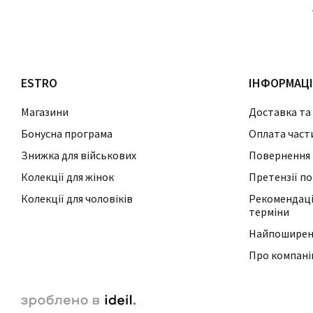
ESTRO
ІНФОРМАЦ
Магазини
Доставка та
Бонусна програма
Оплата част
Знижка для військових
Повернення 
Колекції для жінок
Претензії по
Колекції для чоловіків
Рекомендації
терміни
Найпоширені
Про компан