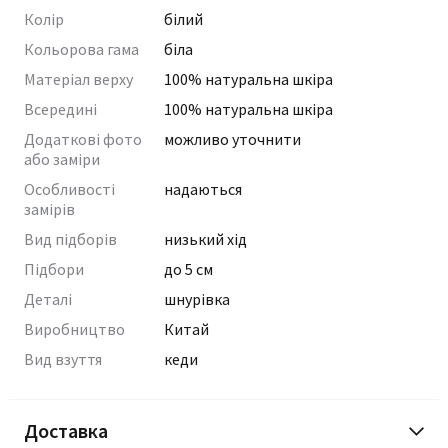
Колір
білий
Кольорова гама
біла
Матеріал верху
100% натуральна шкіра
Всередині
100% натуральна шкіра
Додаткові фото
можливо уточнити
або заміри
Особливості
надаються
замірів
Вид підборів
низький хід
Підбори
до 5 см
Деталі
шнурівка
Виробництво
Китай
Вид взуття
кеди
Доставка