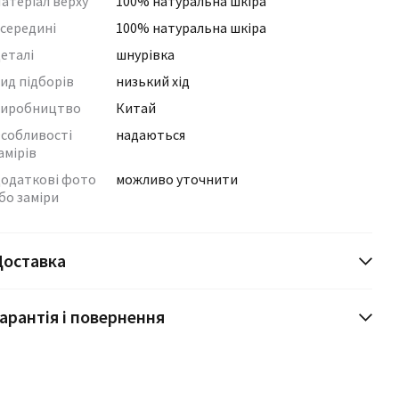
атеріал верху
100% натуральна шкіра
середині
100% натуральна шкіра
еталі
шнурівка
ид підборів
низький хід
иробництво
Китай
собливості
надаються
амірів
одаткові фото
можливо уточнити
бо заміри
Доставка
арантія і повернення