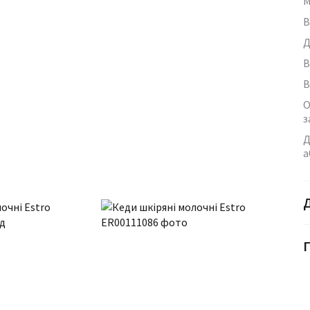
М
В
Д
В
В
О
з
Д
а
Г