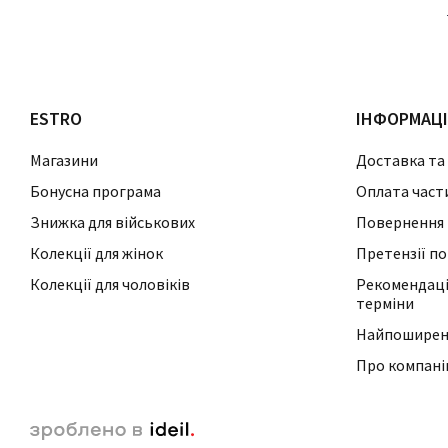
ESTRO
ІНФОРМАЦ
Магазини
Доставка та
Бонусна програма
Оплата част
Знижка для військових
Повернення 
Колекції для жінок
Претензії по
Колекції для чоловіків
Рекомендації
терміни
Найпоширені
Про компан