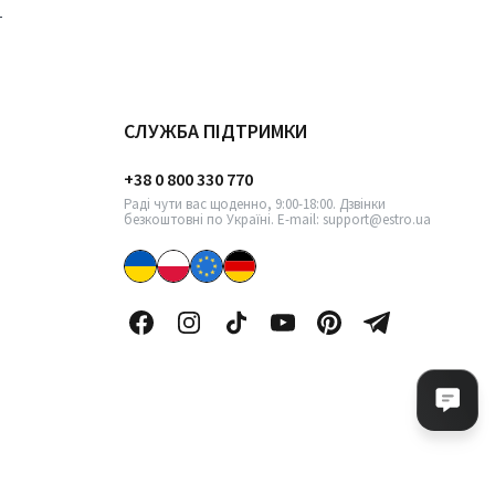
СЛУЖБА ПІДТРИМКИ
+38 0 800 330 770
Раді чути вас щоденно, 9:00-18:00. Дзвінки
безкоштовні по Україні. E-mail: support@estro.ua