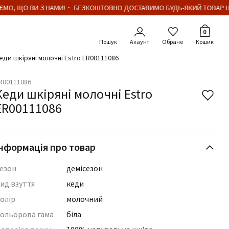
МО, ЩО ВИ З НАМИ!・ БЕЗКОШТОВНО ДОСТАВИМО БУДЬ-ЯКИЙ ТОВАР ЦІ
Кількіст
0
Акаунт
Обране
Кошик
еди шкіряні молочні Estro ER00111086
R00111086
Кеди шкіряні молочні Estro
ER00111086
нформація про товар
езон
демісезон
ид взуття
кеди
олір
молочний
ольорова гама
біла