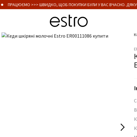
ПРАЦЮЄМО >>> ШВИДКО, ЩОБ ПОКУПКИ БУЛИ У ВАС ВЧАСНО. ДЯКУЄ
К
E
І
С
В
К
К