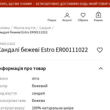
МО, ЩО ВИ З НАМИ!・ БЕЗКОШТОВНО ДОСТАВИМО БУДЬ-ЯКИЙ ТОВАР ЦІ
Кількіст
0
Акаунт
Обране
Кошик
оловна
Жіноче взуття
Сандалі
андалі бежеві Estro ER00111022
R00111022
Сандалі бежеві Estro ER00111022
нформація про товар
езон
літо
олір
бежевий
ид взуття
сандалі
ольорова гама
бежева
атеріал верху
100% натуральна шкіра