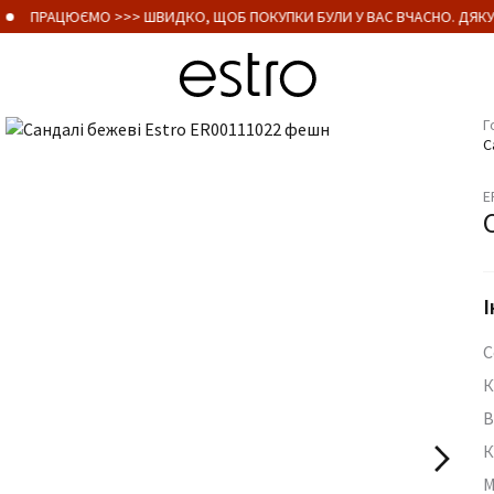
ПРАЦЮЄМО >>> ШВИДКО, ЩОБ ПОКУПКИ БУЛИ У ВАС ВЧАСНО. ДЯКУЄ
Г
С
E
І
С
К
В
К
М