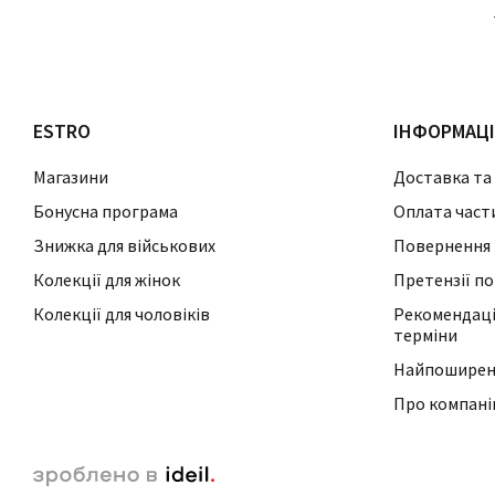
ESTRO
ІНФОРМАЦ
Магазини
Доставка та
Бонусна програма
Оплата част
Знижка для військових
Повернення 
Колекції для жінок
Претензії по
Колекції для чоловіків
Рекомендації
терміни
Найпоширені
Про компан