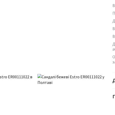
В
П
Д
В
В
Д
а
О
з
Г