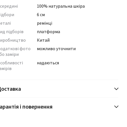
середині
100% натуральна шкіра
ідбори
6 см
еталі
ремінці
ид підборів
платформа
иробництво
Китай
одаткові фото
можливо уточнити
бо заміри
собливості
надаються
амірів
Доставка
арантія і повернення