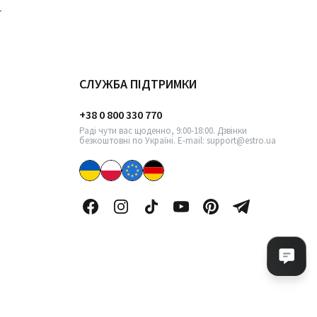
СЛУЖБА ПІДТРИМКИ
+38 0 800 330 770
Раді чути вас щоденно, 9:00-18:00. Дзвінки
безкоштовні по Україні. E-mail: support@estro.ua