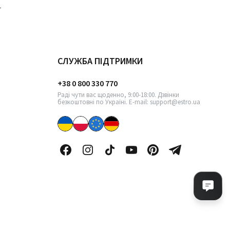
СЛУЖБА ПІДТРИМКИ
+38 0 800 330 770
Раді чути вас щоденно, 9:00-18:00. Дзвінки
безкоштовні по Україні. E-mail: support@estro.ua