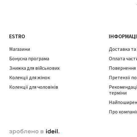
ESTRO
ІНФОРМАЦ
Магазини
Доставка та
Бонусна програма
Оплата част
Знижка для військових
Повернення 
Колекції для жінок
Претензії по
Колекції для чоловіків
Рекомендації
терміни
Найпоширені
Про компан