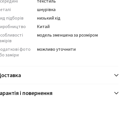
середині
текстиль
еталі
шнурівка
ид підборів
низький хід
иробництво
Китай
собливості
модель зменшена за розміром
амірів
одаткові фото
можливо уточнити
бо заміри
Доставка
арантія і повернення