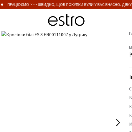
ПРАЦЮЄМО >>> ШВИДКО, ЩОБ ПОКУПКИ БУЛИ У ВАС ВЧАСНО. ДЯКУЄ
Г
E
І
С
В
К
К
М