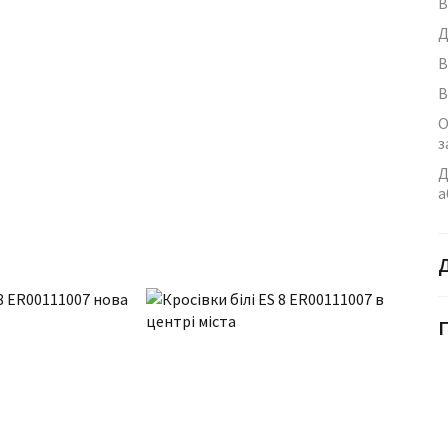
В
Д
В
В
О
з
Д
а
Г