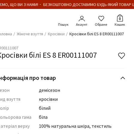
МО, ЩО ВИ З НАМИ!・ БЕЗКОШТОВНО ДОСТАВИМО БУДЬ-ЯКИЙ ТОВАР ЦІ
Кількіст
0
Акаунт
Обране
Кошик
оловна
Жіноче взуття
Кросівки
Кросівки білі ES 8 ER00111007
R00111007
Кросівки білі ES 8 ER00111007
нформація про товар
езон
демісезон
ид взуття
кросівки
олір
білий
ольорова гама
біла
атеріал верху
100% натуральна шкіра, текстиль