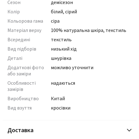
Сезон
демісезон
Колір
білий, сірий
Кольорова гама
сіра
Матеріал верху
100% натуральна шкіра, текстиль
Всередині
текстиль
Вид підборів
низький хід
Деталі
шнурівка
Додаткові фото
можливо уточнити
або заміри
Особливості
надаються
замірів
Виробництво
Китай
Вид взуття
кросівки
Доставка