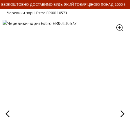
 БЕЗКОШТОВНО ДОСТАВИМО БУДЬ-ЯКИЙ ТОВАР ЦІНОЮ ПОНАД 2000 ₴
Черевики чорні Estro ER00110573