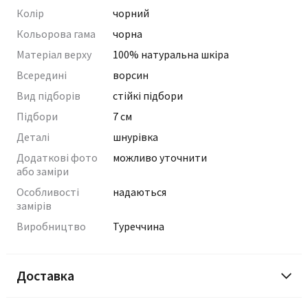
Колір
чорний
Кольорова гама
чорна
Матеріал верху
100% натуральна шкіра
Всередині
ворсин
Вид підборів
стійкі підбори
Підбори
7 см
Деталі
шнурівка
Додаткові фото
можливо уточнити
або заміри
Особливості
надаються
замірів
Виробництво
Туреччина
Доставка