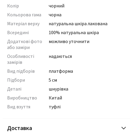
Колір
чорний
Кольорова гама
чорна
Матеріал верху
натуральна шкіра лакована
Всередині
100% натуральна шкіра
Додаткові фото
можливо уточнити
або заміри
Особливості
надаються
замірів
Вид підборів
платформа
Підбори
5 см
Деталі
шнурівка
Виробництво
Китай
Вид взуття
туфлі
Доставка