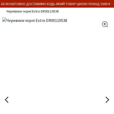
 БЕЗКОШТОВНО ДОСТАВИМО БУДЬ-ЯКИЙ ТОВАР ЦІНОЮ ПОНАД 2000 ₴
Черевики чорні Estro ER00110538