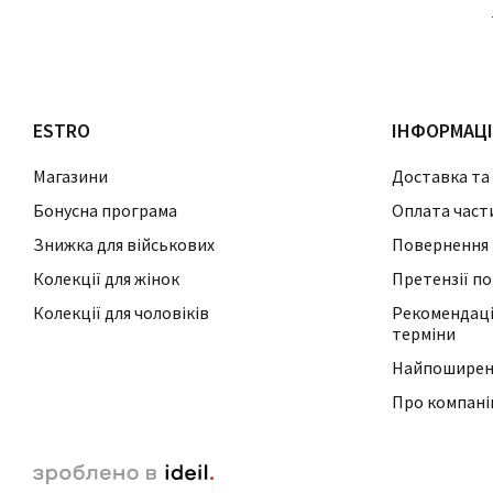
ESTRO
ІНФОРМАЦ
Магазини
Доставка та
Бонусна програма
Оплата част
Знижка для військових
Повернення 
Колекції для жінок
Претензії по
Колекції для чоловіків
Рекомендації
терміни
Найпоширені
Про компан