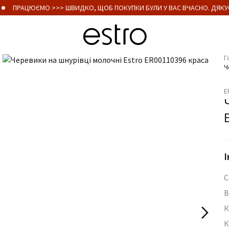
ПРАЦЮЄМО >>> ШВИДКО, ЩОБ ПОКУПКИ БУЛИ У ВАС ВЧАСНО. ДЯКУЄ
Г
Ч
E
І
С
В
К
К