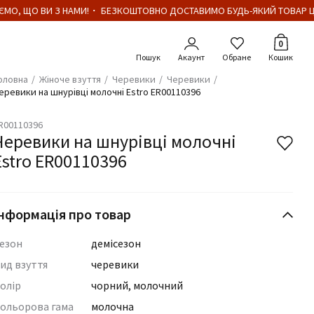
МО, ЩО ВИ З НАМИ!・ БЕЗКОШТОВНО ДОСТАВИМО БУДЬ-ЯКИЙ ТОВАР ЦІ
Кількіст
0
Акаунт
Обране
Кошик
оловна
Жіноче взуття
Черевики
Черевики
еревики на шнурівці молочні Estro ER00110396
R00110396
Черевики на шнурівці молочні
Estro ER00110396
нформація про товар
езон
демісезон
ид взуття
черевики
олір
чорний, молочний
ольорова гама
молочна