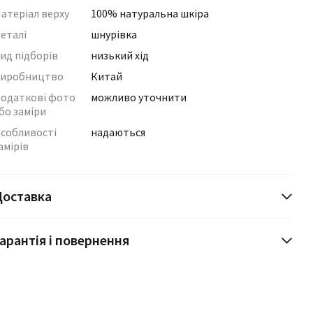
атеріал верху
100% натуральна шкіра
еталі
шнурівка
ид підборів
низький хід
иробництво
Китай
одаткові фото
можливо уточнити
бо заміри
собливості
надаються
амірів
Доставка
арантія і повернення