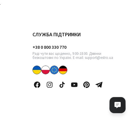
СЛУЖБА ПІДТРИМКИ
+38 0 800 330 770
Раді чути вас щоденно, 9:00-18:00. Дзвінки
безкоштовні по Україні. E-mail: support@estro.ua