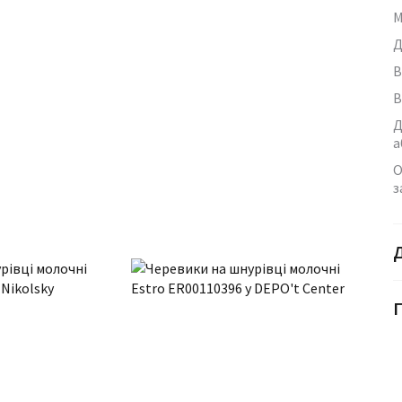
М
Д
В
В
Д
а
О
з
Г