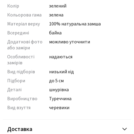
Колір
зелений
Кольорова гама
зелена
Матеріал верху
100% натуральна замша
Всередині
байка
Додаткові фото
можливо уточнити
або заміри
Особливості
надаються
замірів
Вид підборів
низький хід
Підбори
до 5 см
Деталі
шнурівка
Виробництво
Туреччина
Вид взуття
черевики
Доставка