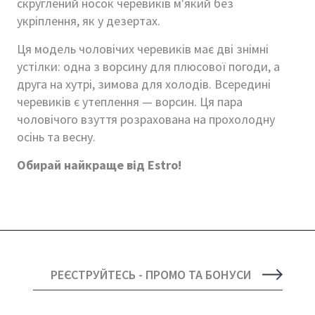
скруглений носок черевиків м'який без
укріплення, як у дезертах.
Ця модель чоловічих черевиків має дві знімні
устілки: одна з ворсину для плюсової погоди, а
друга на хутрі, зимова для холодів. Всередині
черевиків є утеплення — ворсин. Ця пара
чоловічого взуття розрахована на прохолодну
осінь та весну.
Обирай найкраще від Estro!
РЕЄСТРУЙТЕСЬ - ПРОМО ТА БОНУСИ