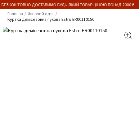
 БЕЗКОШТОВНО ДОСТАВИМО БУДЬ-ЯКИЙ ТОВАР ЦІНОЮ ПОНАД 2000 ₴
Головна
Жіночий одяг
Куртка демісезонна пухова Estro ER00110150