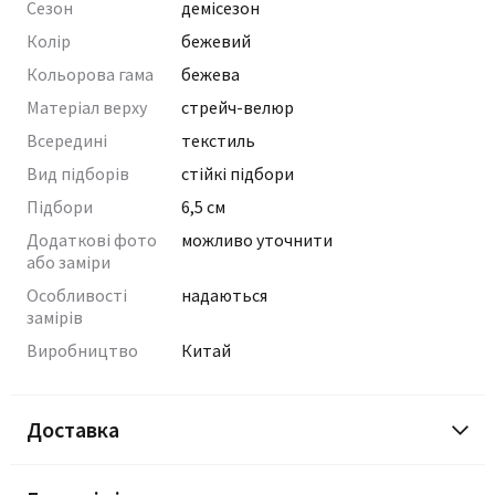
Сезон
демісезон
Колір
бежевий
Кольорова гама
бежева
Матеріал верху
стрейч-велюр
Всередині
текстиль
Вид підборів
стійкі підбори
Підбори
6,5 см
Додаткові фото
можливо уточнити
або заміри
Особливості
надаються
замірів
Виробництво
Китай
Доставка