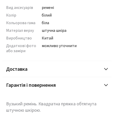
Вид аксесуарів
ремені
Колір
білий
Кольорова гама
біла
Матеріал верху
штучна шкіра
Виробництво
Китай
Додаткові фото
можливо уточнити
або заміри
Доставка
Гарантія і повернення
Вузький ремінь. Квадратна пряжка обтягнута
штучною шкірою.