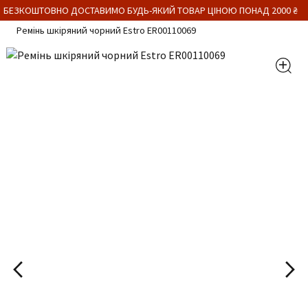
 БЕЗКОШТОВНО ДОСТАВИМО БУДЬ-ЯКИЙ ТОВАР ЦІНОЮ ПОНАД 2000 ₴
Ремінь шкіряний чорний Estro ER00110069