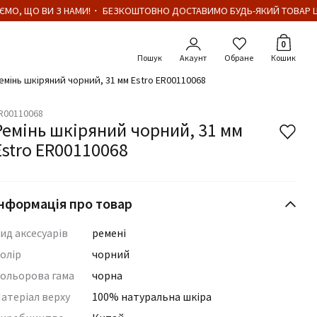
МО, ЩО ВИ З НАМИ!・ БЕЗКОШТОВНО ДОСТАВИМО БУДЬ-ЯКИЙ ТОВАР ЦІ
Кількіст
0
Акаунт
Обране
Кошик
емінь шкіряний чорний, 31 мм Estro ER00110068
R00110068
Ремінь шкіряний чорний, 31 мм
Estro ER00110068
нформація про товар
ид аксесуарів
ремені
олір
чорний
ольорова гама
чорна
атеріал верху
100% натуральна шкіра