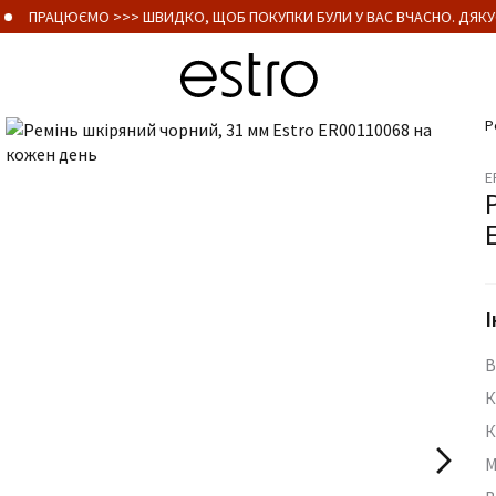
ПРАЦЮЄМО >>> ШВИДКО, ЩОБ ПОКУПКИ БУЛИ У ВАС ВЧАСНО. ДЯКУЄ
Р
E
І
В
К
К
М