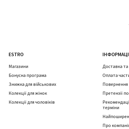
ESTRO
ІНФОРМАЦ
Магазини
Доставка та
Бонусна програма
Оплата част
Знижка для військових
Повернення 
Колекції для жінок
Претензії по
Колекції для чоловіків
Рекомендації
терміни
Найпоширені
Про компан