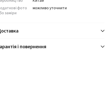
иробництво
Китай
одаткові фото
можливо уточнити
бо заміри
Доставка
арантія і повернення