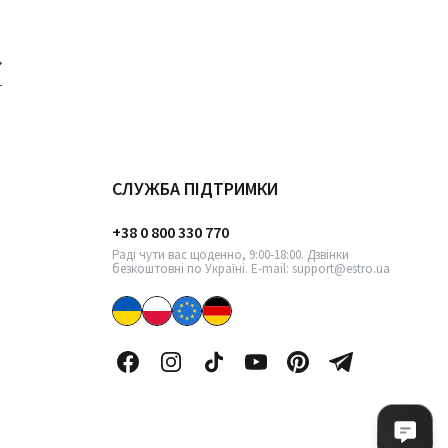
СЛУЖБА ПІДТРИМКИ
+38 0 800 330 770
Раді чути вас щоденно, 9:00-18:00. Дзвінки
безкоштовні по Україні. E-mail: support@estro.ua