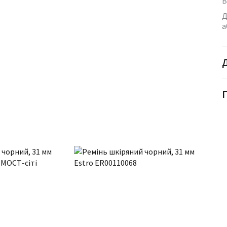
В
Д
а
Г