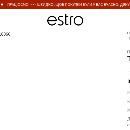
ПРАЦЮЄМО >>> ШВИДКО, ЩОБ ПОКУПКИ БУЛИ У ВАС ВЧАСНО. ДЯКУЄ
Г
Т
E
І
К
К
М
Д
а