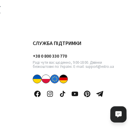
СЛУЖБА ПІДТРИМКИ
+38 0 800 330 770
Раді чути вас щоденно, 9:00-18:00. Дзвінки
безкоштовні по Україні. E-mail: support@estro.ua