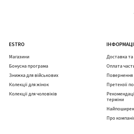
ESTRO
ІНФОРМАЦ
Магазини
Доставка та
Бонусна програма
Оплата част
Знижка для військових
Повернення 
Колекції для жінок
Претензії по
Колекції для чоловіків
Рекомендації
терміни
Найпоширені
Про компан