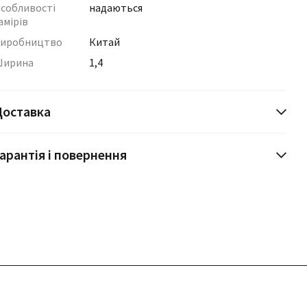
собливості
надаються
амірів
иробництво
Китай
ирина
1,4
Доставка
арантія і повернення