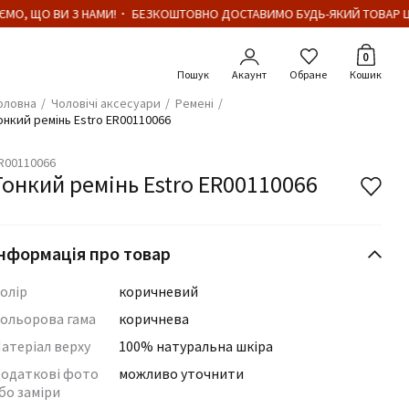
МО, ЩО ВИ З НАМИ!・ БЕЗКОШТОВНО ДОСТАВИМО БУДЬ-ЯКИЙ ТОВАР ЦІ
Кількіст
0
Акаунт
Обране
Кошик
оловна
Чоловічі аксесуари
Ремені
онкий ремінь Estro ER00110066
R00110066
Тонкий ремінь Estro ER00110066
нформація про товар
олір
коричневий
ольорова гама
коричнева
атеріал верху
100% натуральна шкіра
одаткові фото
можливо уточнити
бо заміри