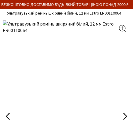
 БЕЗКОШТОВНО ДОСТАВИМО БУДЬ-ЯКИЙ ТОВАР ЦІНОЮ ПОНАД 2000 ₴
Ультравузький ремінь шкіряний білий, 12 мм Estro ER00110064