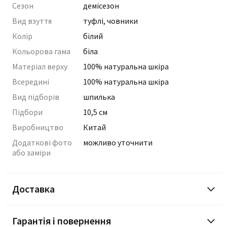
Сезон
демісезон
Вид взуття
туфлі, човники
Колір
білий
Кольорова гама
біла
Матеріал верху
100% натуральна шкіра
Всередині
100% натуральна шкіра
Вид підборів
шпилька
Підбори
10,5 см
Виробництво
Китай
Додаткові фото
можливо уточнити
або заміри
Доставка
Гарантія і повернення