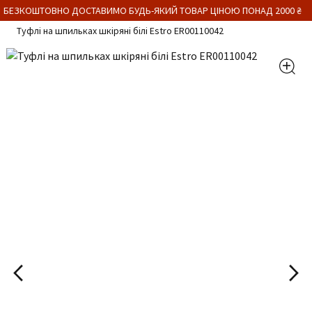
 БЕЗКОШТОВНО ДОСТАВИМО БУДЬ-ЯКИЙ ТОВАР ЦІНОЮ ПОНАД 2000 ₴
Туфлі на шпильках шкіряні білі Estro ER00110042