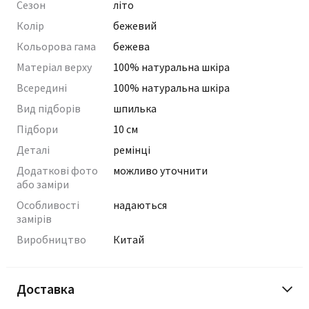
Сезон
літо
Колір
бежевий
Кольорова гама
бежева
Матеріал верху
100% натуральна шкіра
Всередині
100% натуральна шкіра
Вид підборів
шпилька
Підбори
10 см
Деталі
ремінці
Додаткові фото
можливо уточнити
або заміри
Особливості
надаються
замірів
Виробництво
Китай
Доставка