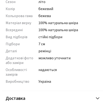
Сезон
літо
Колір
бежевий
Кольорова гама
бежева
Матеріал верху
100% натуральна шкіра
Всередині
100% натуральна шкіра
Вид підборів
стійкі підбори
Підбори
7 см
Деталі
ремінці
Додаткові фото
можливо уточнити
або заміри
Особливості
надаються
замірів
Виробництво
Україна
Доставка