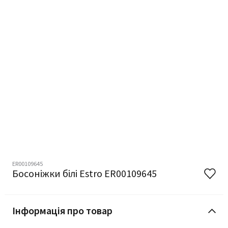
ER00109645
Босоніжки білі Estro ER00109645
Інформація про товар