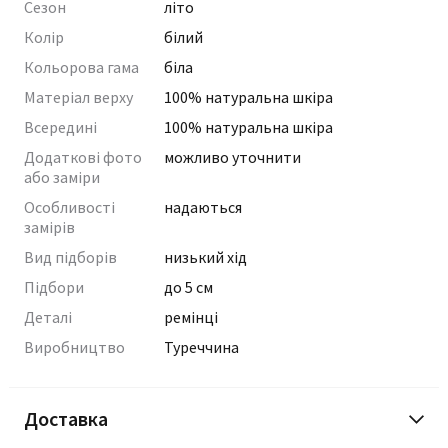
Сезон
літо
Колір
білий
Кольорова гама
біла
Матеріал верху
100% натуральна шкіра
Всередині
100% натуральна шкіра
Додаткові фото
можливо уточнити
або заміри
Особливості
надаються
замірів
Вид підборів
низький хід
Підбори
до 5 см
Деталі
ремінці
Виробництво
Туреччина
Доставка