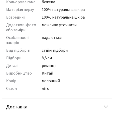
Кольорова гама
бежева
Матеріал верху
100% натуральна шкіра
Всередині
100% натуральна шкіра
Додаткові фото
можливо уточнити
або заміри
Особливості
надаються
замірів
Вид підборів
стійкі підбори
Підбори
8,5 см
Деталі
ремінці
Виробництво
Китай
Колір
молочний
Сезон
літо
Доставка