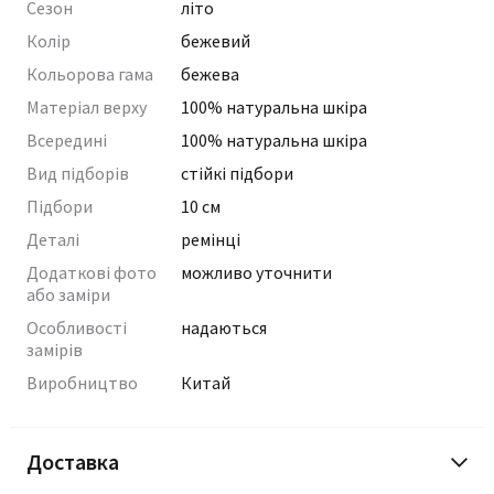
Сезон
літо
Колір
бежевий
Кольорова гама
бежева
Матеріал верху
100% натуральна шкіра
Всередині
100% натуральна шкіра
Вид підборів
стійкі підбори
Підбори
10 см
Деталі
ремінці
Додаткові фото
можливо уточнити
або заміри
Особливості
надаються
замірів
Виробництво
Китай
Доставка