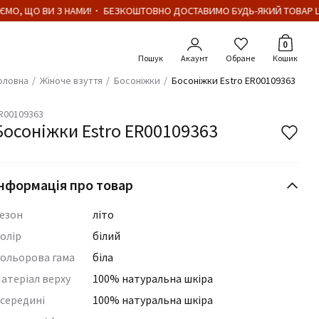
ЄМО, ЩО ВИ З НАМИ!・ БЕЗКОШТОВНО ДОСТАВИМО БУДЬ-ЯКИЙ ТОВАР ЦІ
Кількіст
0
Акаунт
Обране
Кошик
оловна
Жіноче взуття
Босоніжки
Босоніжки Estro ER00109363
R00109363
Босоніжки Estro ER00109363
нформація про товар
езон
літо
олір
білий
ольорова гама
біла
атеріал верху
100% натуральна шкіра
середині
100% натуральна шкіра