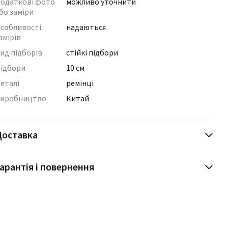
одаткові фото
можливо уточнити
бо заміри
собливості
надаються
амірів
ид підборів
стійкі підбори
ідбори
10 см
еталі
ремінці
иробництво
Китай
Доставка
арантія і повернення