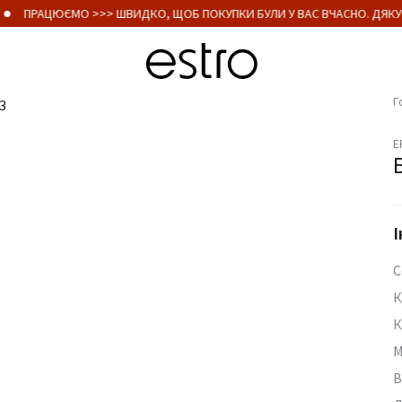
ПРАЦЮЄМО >>> ШВИДКО, ЩОБ ПОКУПКИ БУЛИ У ВАС ВЧАСНО. ДЯКУ
Г
E
І
С
К
К
М
В