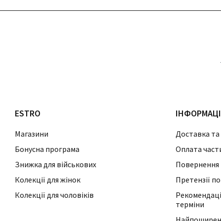
ESTRO
ІНФОРМАЦ
Магазини
Доставка та
Бонусна програма
Оплата част
Знижка для військових
Повернення 
Колекції для жінок
Претензії по
Колекції для чоловіків
Рекомендації
терміни
Найпоширені