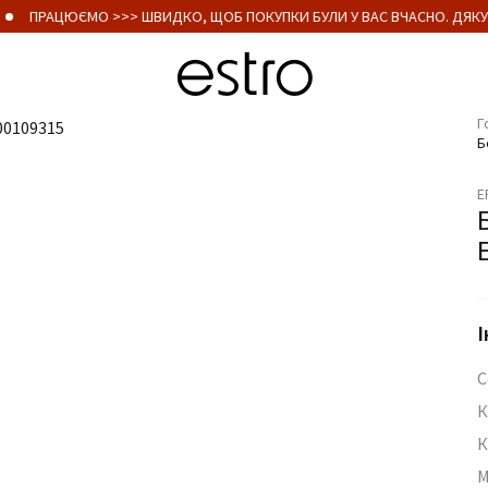
ПРАЦЮЄМО >>> ШВИДКО, ЩОБ ПОКУПКИ БУЛИ У ВАС ВЧАСНО. ДЯКУ
Г
Б
E
І
С
К
К
М