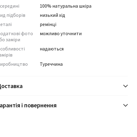
середині
100% натуральна шкіра
ид підборів
низький хід
еталі
ремінці
одаткові фото
можливо уточнити
бо заміри
собливості
надаються
амірів
иробництво
Туреччина
Доставка
арантія і повернення