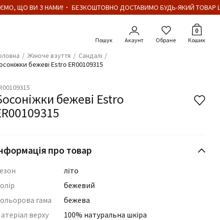
ЄМО, ЩО ВИ З НАМИ!・ БЕЗКОШТОВНО ДОСТАВИМО БУДЬ-ЯКИЙ ТОВАР ЦІ
Кількіст
0
Акаунт
Обране
Кошик
оловна
Жіноче взуття
Сандалі
осоніжки бежеві Estro ER00109315
R00109315
Босоніжки бежеві Estro
ER00109315
нформація про товар
езон
літо
олір
бежевий
ольорова гама
бежева
атеріал верху
100% натуральна шкіра