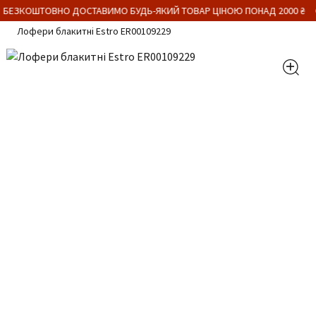
 БЕЗКОШТОВНО ДОСТАВИМО БУДЬ-ЯКИЙ ТОВАР ЦІНОЮ ПОНАД 2000 ₴
Лофери блакитні Estro ER00109229