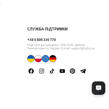
СЛУЖБА ПІДТРИМКИ
+38 0 800 330 770
Раді чути вас щоденно, 9:00-18:00. Дзвінки
безкоштовні по Україні. E-mail: support@estro.ua