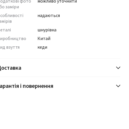
одаткові фото
можливо уточнити
бо заміри
собливості
надаються
амірів
еталі
шнурівка
иробництво
Китай
ид взуття
кеди
Доставка
арантія і повернення