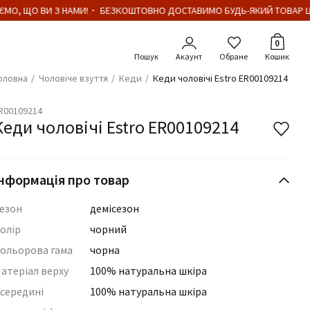
МО, ЩО ВИ З НАМИ!・ БЕЗКОШТОВНО ДОСТАВИМО БУДЬ-ЯКИЙ ТОВАР ЦІ
Кількіст
0
Акаунт
Обране
Кошик
оловна
Чоловіче взуття
Кеди
Кеди чоловічі Estro ER00109214
R00109214
Кеди чоловічі Estro ER00109214
нформація про товар
езон
демісезон
олір
чорний
ольорова гама
чорна
атеріал верху
100% натуральна шкіра
середині
100% натуральна шкіра