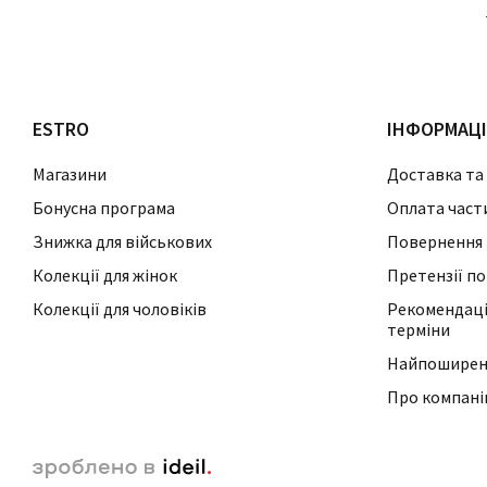
ESTRO
ІНФОРМАЦ
Магазини
Доставка та
Бонусна програма
Оплата част
Знижка для військових
Повернення 
Колекції для жінок
Претензії по
Колекції для чоловіків
Рекомендації
терміни
Найпоширені
Про компан