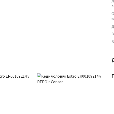
Д
а
О
з
Д
В
В
Г