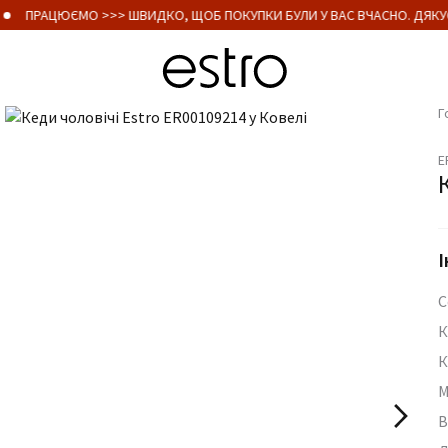
ПРАЦЮЄМО >>> ШВИДКО, ЩОБ ПОКУПКИ БУЛИ У ВАС ВЧАСНО. ДЯКУЄ
Г
E
І
С
К
К
М
В